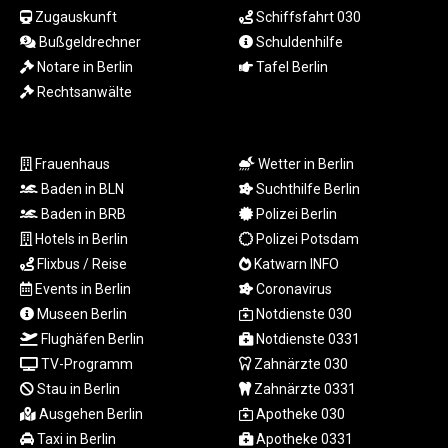
LTL 3.413768
Zugauskunft
Schiffsfahrt 030
LVL 0.699335
Bußgeldrechner
Schuldenhilfe
LYD 7.331909
Notare in Berlin
Tafel Berlin
MAD 10.743067
Rechtsanwälte
MDL 20.044751
MGA
4918.938878
Frauenhaus
Wetter in Berlin
MKD 61.524236
Baden in BLN
Suchthilfe Berlin
MMK
2427.363841
Baden in BRB
Polizei Berlin
MNT
Hotels in Berlin
Polizei Potsdam
4157.293457
Flixbus / Reise
Katwarn INFO
MOP 9.314584
Events in Berlin
Coronavirus
MRU 46.338424
Museen Berlin
Notdienste 030
MUR 54.419742
Flughäfen Berlin
Notdienste 0331
MVR 17.862733
TV-Programm
Zahnärzte 030
MWK
Stau in Berlin
Zahnärzte 0331
1998.775164
MXN 19.812061
Ausgehen Berlin
Apotheke 030
MYR 4.728715
Taxi in Berlin
Apotheke 0331