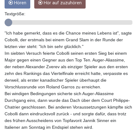
Hören
Hör auf zuzuhören
GMD 84.980421
GNF
Textgröße:
10123.874202
GTQ 8.794891
GYD 241.157003
"Ich habe gemerkt, dass es die Chance meines Lebens ist", sagte
HKD 9.067746
Cobolli, der erstmals bei einem Grand Slam in der Runde der
HNL 30.895616
letzten vier steht: "Ich bin sehr glücklich."
HRK 7.536622
Im siebten Versuch feierte Cobolli seinen ersten Sieg bei einem
HTG 150.718127
Major gegen einen Gegner aus den Top Ten. Auger-Aliassime,
HUF 363.096405
der neben Alexander Zverev als einziger Spieler aus den ersten
IDR
zehn des Rankings das Viertelfinale erreicht hatte, verpasste es
20580.370421
derweil, als erster kanadischer Spieler überhaupt die
ILS 3.468234
Vorschlussrunde von Roland Garros zu erreichen.
IMP 0.857252
Bei windigen Bedingungen sicherte sich Auger-Aliassime
INR 110.076256
Durchgang eins, dann wurde das Dach über dem Court Philippe-
IQD
Chatrier geschlossen. Bei anderen Voraussetzungen kämpfte sich
1509.981237
Cobolli dann eindrucksvoll zurück - und sorgte dafür, dass trotz
IRR
des frühen Ausscheidens von Topfavorit Jannik Sinner ein
1590322.371805
Italiener am Sonntag im Endspiel stehen wird.
ISK 142.598215