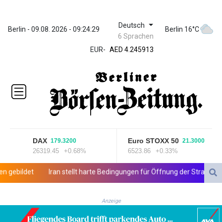
Deutsch
ZWL 372.275202
Berlin - 09.08. 2026 - 09:24:29
Berlin 16°C
6 Sprachen
AED 4.245913
EUR
-
AED 4.245913
AFN 76.887634
ALL 93.218842
AMD
422.094755
AOA
1060.176801
ARS
1724.882567
DAX
Euro STOXX 50
179.3200
21.3000
AUD 1.638747
26319.45
+0.68%
6523.86
+0.33%
AWG 2.082489
AZN 1.97002
bildet
Iran stellt harte Bedingungen für Öffnung der Straße von H
BAM 1.955776
BBD 2.321671
Anzeige
BDT 142.688227
BHD 0.434695