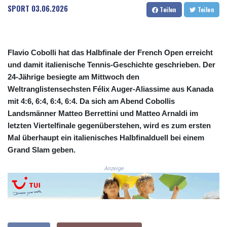
SPORT
03.06.2026
COP 3633.55485
Teilen
Teilen
CRC 523.993489
CUC 1.156136
CUP 30.637594
Flavio Cobolli hat das Halbfinale der French Open erreicht
CVE 110.26363
und damit italienische Tennis-Geschichte geschrieben. Der
CZK 24.258158
DJF 205.267449
24-Jährige besiegte am Mittwoch den
DKK 7.477932
Weltranglistensechsten Félix Auger-Aliassime aus Kanada
DOP 67.289164
mit 4:6, 6:4, 6:4, 6:4. Da sich am Abend Cobollis
DZD 152.967099
Landsmänner Matteo Berrettini und Matteo Arnaldi im
EGP 57.380687
letzten Viertelfinale gegenüberstehen, wird es zum ersten
ERN 17.342035
Mal überhaupt ein italienisches Halbfinalduell bei einem
ETB 186.049588
Grand Slam geben.
FJD 2.553384
FKP 0.857252
Anzeige
GBP 0.858527
GEL 3.017966
GGP 0.857252
GHS 13.526832
GIP 0.857252