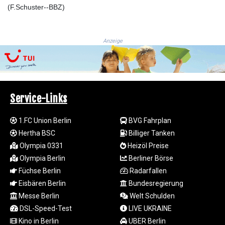
JEP 0.857252
(F.Schuster--BBZ)
JMD 183.057725
JOD 0.819746
JPY 182.445186
Anzeige
KES 149.158147
KGS 101.104505
KHR
4681.941823
KMF 492.514185
Service-Links
KRW
1627.677557
1.FC Union Berlin
BVG Fahrplan
KWD 0.356853
Hertha BSC
Billiger Tanken
KYD 0.960588
KZT 540.233287
Olympia 0331
Heizöl Preise
LAK
Olympia Berlin
Berliner Börse
26025.676609
Füchse Berlin
Radarfallen
LBP
Eisbären Berlin
Bundesregierung
103223.017367
Messe Berlin
Welt Schulden
LKR 386.635196
DSL-Speed-Test
LIVE UKRAINE
LRD 208.057415
Kino in Berlin
UBER Berlin
LSL 18.726567