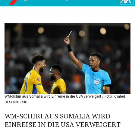
BIF 3451.157116
BMD 1.156136
BND 1.477082
BOB 13.69983
BRL 5.876989
BSD 1.152686
BTN 109.688637
BWP 15.558807
BYN 3.432357
BYR
22660.258427
BZD 2.318271
CAD 1.612983
CDF
2615.761404
WM-Schiri aus Somalia wird Einreise in die USA verweigert / Foto: Khaled
CHF 0.93588
DESOUKI - SID
CLF 0.026829
CLP
WM-SCHIRI AUS SOMALIA WIRD
1055.916879
EINREISE IN DIE USA VERWEIGERT
CNY 7.801146
CNH 7.796152