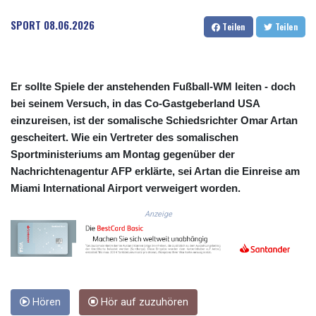
COP 3633.55485
SPORT
08.06.2026
Teilen
Teilen
CRC 523.993489
CUC 1.156136
CUP 30.637594
CVE 110.26363
Er sollte Spiele der anstehenden Fußball-WM leiten - doch
CZK 24.258158
bei seinem Versuch, in das Co-Gastgeberland USA
DJF 205.267449
einzureisen, ist der somalische Schiedsrichter Omar Artan
DKK 7.477932
DOP 67.289164
gescheitert. Wie ein Vertreter des somalischen
DZD 152.967099
Sportministeriums am Montag gegenüber der
EGP 57.293288
Nachrichtenagentur AFP erklärte, sei Artan die Einreise am
ERN 17.342035
Miami International Airport verweigert worden.
ETB 186.049588
FJD 2.553384
Anzeige
FKP 0.857252
GBP 0.858527
GEL 3.017966
GGP 0.857252
GHS 13.526832
Hören
Hör auf zuzuhören
GIP 0.857252