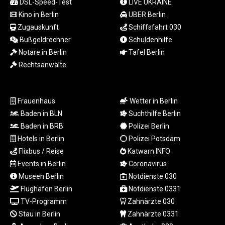
DSL-Speed-Test
LIVE UKRAINE
LTL 3.413768
Kino in Berlin
UBER Berlin
LVL 0.699335
Zugauskunft
Schiffsfahrt 030
LYD 7.331909
Bußgeldrechner
Schuldenhilfe
MAD 10.743067
MDL 20.044751
Notare in Berlin
Tafel Berlin
MGA
Rechtsanwälte
4918.938878
MKD 61.529235
MMK
Frauenhaus
Wetter in Berlin
2427.363841
Baden in BLN
Suchthilfe Berlin
MNT
Baden in BRB
Polizei Berlin
4157.293457
Hotels in Berlin
Polizei Potsdam
MOP 9.314584
Flixbus / Reise
Katwarn INFO
MRU 46.338424
MUR 54.419742
Events in Berlin
Coronavirus
MVR 17.862733
Museen Berlin
Notdienste 030
MWK
Flughäfen Berlin
Notdienste 0331
1998.775164
TV-Programm
Zahnärzte 030
MXN 20.094074
Stau in Berlin
Zahnärzte 0331
MYR 4.728715