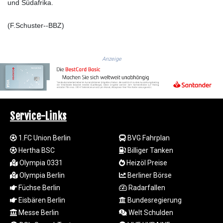
JEP 0.857252
und Südafrika.
JMD 183.057725
JOD 0.819746
(F.Schuster--BBZ)
JPY 182.445186
KES 149.158147
KGS 101.104505
Anzeige
KHR
4681.941823
KMF 492.514185
KRW
1627.677557
Service-Links
KWD 0.356853
KYD 0.960588
1.FC Union Berlin
BVG Fahrplan
KZT 540.233287
Hertha BSC
Billiger Tanken
LAK
Olympia 0331
Heizöl Preise
26025.676609
Olympia Berlin
Berliner Börse
LBP
103223.017367
Füchse Berlin
Radarfallen
LKR 386.635196
Eisbären Berlin
Bundesregierung
LRD 208.057415
Messe Berlin
Welt Schulden
LSL 18.726567