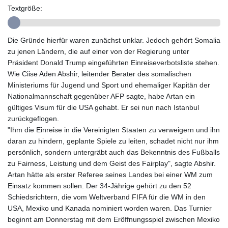
GMD 84.980421
Textgröße:
GNF
10123.874202
GTQ 8.794891
Die Gründe hierfür waren zunächst unklar. Jedoch gehört Somalia
GYD 241.157003
zu jenen Ländern, die auf einer von der Regierung unter
HKD 9.066767
Präsident Donald Trump eingeführten Einreiseverbotsliste stehen.
HNL 30.895616
Wie Ciise Aden Abshir, leitender Berater des somalischen
HRK 7.536622
Ministeriums für Jugend und Sport und ehemaliger Kapitän der
HTG 150.718127
Nationalmannschaft gegenüber AFP sagte, habe Artan ein
HUF 363.096405
gültiges Visum für die USA gehabt. Er sei nun nach Istanbul
IDR
zurückgeflogen.
20580.370421
"Ihm die Einreise in die Vereinigten Staaten zu verweigern und ihn
ILS 3.468234
daran zu hindern, geplante Spiele zu leiten, schadet nicht nur ihm
IMP 0.857252
persönlich, sondern untergräbt auch das Bekenntnis des Fußballs
INR 110.076256
zu Fairness, Leistung und dem Geist des Fairplay", sagte Abshir.
IQD
Artan hätte als erster Referee seines Landes bei einer WM zum
1509.981237
Einsatz kommen sollen. Der 34-Jährige gehört zu den 52
IRR
Schiedsrichtern, die vom Weltverband FIFA für die WM in den
1590322.371805
USA, Mexiko und Kanada nominiert worden waren. Das Turnier
ISK 142.598215
beginnt am Donnerstag mit dem Eröffnungsspiel zwischen Mexiko