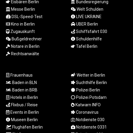
Eisbären Berlin
Bundesregierung
LVL 0.697039
Messe Berlin
Welt Schulden
LYD 7.340541
DSL-Speed-Test
LIVE UKRAINE
MAD 10.750759
Kino in Berlin
UBER Berlin
MDL 20.045426
MGA
Zugauskunft
Schiffsfahrt 030
4953.209598
Bußgeldrechner
Schuldenhilfe
MKD 61.530604
Notare in Berlin
Tafel Berlin
MMK
Rechtsanwälte
2419.273024
MNT
4143.630364
Frauenhaus
Wetter in Berlin
MOP 9.308979
Baden in BLN
Suchthilfe Berlin
MRU 46.227284
MUR 54.091068
Baden in BRB
Polizei Berlin
MVR 17.814877
Hotels in Berlin
Polizei Potsdam
MWK
Flixbus / Reise
Katwarn INFO
2000.462131
Events in Berlin
Coronavirus
MXN 19.827749
Museen Berlin
Notdienste 030
MYR 4.717706
Flughäfen Berlin
Notdienste 0331
MZN 73.617371