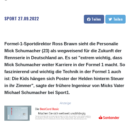
CRC 524.040432
CUC 1.15234
SPORT
27.09.2022
CUP 30.537009
Teilen
Teilen
CVE 110.797088
CZK 24.246042
DJF 204.79359
DKK 7.476071
Formel-1-Sportdirektor Ross Brawn sieht die Personalie
DOP 67.179284
Mick Schumacher (23) als wegweisend für die Zukunft der
DZD 153.12335
Rennserie in Deutschland an. Es sei "extrem wichtig, dass
EGP 57.264041
Mick Schumacher weiter Karriere in der Formel 1 macht. So
ERN 17.285099
faszinierend und wichtig die Technik in der Formel 1 auch
ETB 185.946995
ist: Die Kids hängen sich Poster der Helden hinterm Steuer
FJD 2.551799
in ihr Zimmer", sagte der frühere Ingenieur von Micks Vater
FKP 0.85598
Michael Schumacher bei Sport1.
GBP 0.856476
GEL 3.013365
Anzeige
GGP 0.85598
GHS 13.522718
GIP 0.85598
GMD 85.273513