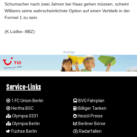
JMD 182.616705
Schumacher nach zwei Jahren bei Haas gehen müssen, scheint
JOD 0.817025
Williams seine wahrscheinlichste Option auf einen Verbleib in der
JPY 182.571559
Formel 1 zu sein.
KES 149.066921
KGS 100.772506
(K.Lüdke--BBZ)
KHR
4671.006893
KMF 492.049525
Anzeige
KRW
1640.978088
KWD 0.356833
KYD 0.960096
KZT 539.86659
Service-Links
LAK
26045.837925
1.FC Union Berlin
BVG Fahrplan
LBP
103192.042878
Hertha BSC
Billiger Tanken
LKR 386.984902
Olympia 0331
Heizöl Preise
LRD 209.293797
Olympia Berlin
Berliner Börse
LSL 18.829049
Füchse Berlin
Radarfallen
LTL 3.402561