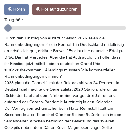
GNF
10117.544985
Hören
Hör auf zuzuhören
GTQ 8.790438
Textgröße:
GYD 241.021217
HKD 9.039583
HNL 30.878201
Durch den Einstieg von Audi zur Saison 2026 seien die
HRK 7.534341
Rahmenbedingungen für die Formel 1 in Deutschland mittelfristig
HTG 150.632674
grundsätzlich gut, erklärte Brawn: "Es gibt eine deutsche Erfolgs-
HUF 365.29112
DNA. Die hat Mercedes. Aber die hat Audi auch. Ich hoffe, dass
IDR
ihr Einstieg jetzt mithilft, einen deutschen Grand Prix
20648.779673
zurückzubekommen." Allerdings müssten "die kommerziellen
ILS 3.465894
Rahmenbedingungen stimmen".
IMP 0.85598
2023 plant die Formel 1 mit der Rekordzahl von 24 Rennen. In
INR 109.832114
Deutschland machte die Serie zuletzt 2020 Station, allerdings
IQD
rückte der Lauf auf dem Nürburgring vor gut drei Jahren erst
1510.141512
aufgrund der Corona-Pandemie kurzfristig in den Kalender.
IRR
Der Vertrag von Schumacher beim Haas-Rennstall läuft am
1584294.588378
Saisonende aus. Teamchef Günther Steiner äußerte sich in den
ISK 142.406399
vergangenen Wochen bezüglich der Besetzung des zweiten
JEP 0.85598
Cockpits neben dem Dänen Kevin Magnussen vage. Sollte