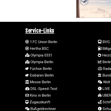
Service-Links
1.FC Union Berlin
BVG 
Hertha BSC
Billi
Olympia 0331
Heizö
Olympia Berlin
Berli
Füchse Berlin
Radar
Eisbären Berlin
Bunde
Messe Berlin
Welt
DSL-Speed-Test
LIVE
Kino in Berlin
UBER 
Zugauskunft
Schif
Bußgeldrechner
Schul