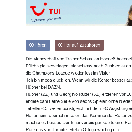
Hören
Hör auf zuzuhören
Die Mannschaft von Trainer Sebastian Hoeneß beendete 
Pflichtspielniederlagen, sie schloss nach Punkten auch
die Champions League wieder fest im Visier.
"Ich bin mega glücklich. Wenn wir die Konter besser a
Hübner bei DAZN.
Hübner (22.) und Georginio Rutter (51.) erzielten vor 1
endete damit eine Serie von sechs Spielen ohne Nieder
Tabellen-15. weiter punktgleich mit dem FC Augsburg a
Hoffenheim übernahm sofort das Kommando. Rutter verg
machte es besser. Der Innenverteidiger köpfte eine Fla
Rückens von Torhüter Stefan Ortega wuchtig ein.