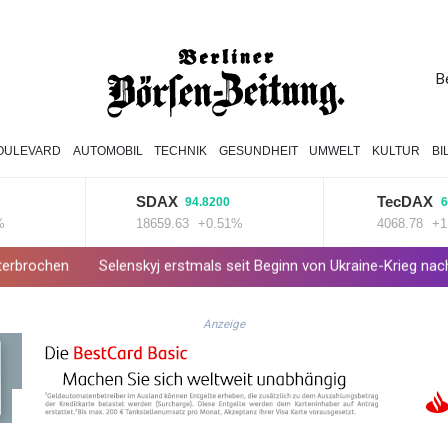
B
OULEVARD
AUTOMOBIL
TECHNIK
GESUNDHEIT
UMWELT
KULTUR
BI
SDAX
TecDAX
94.8200
67.7900
18659.63
+0.51%
4068.78
+1.67%
Selenskyj erstmals seit Beginn von Ukraine-Krieg nach Serbien gerei
Anzeige