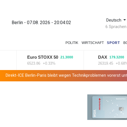
Deutsch
Berlin - 07.08. 2026 - 20:04:03
6 Sprachen
POLITIK
WIRTSCHAFT
SPORT
B
Euro STOXX 50
DAX
21.3000
179.3200
6523.86
+0.33%
26319.45
+0.68%
Berlin-Paris bleibt wegen Technikproblemen vorerst unterbrochen