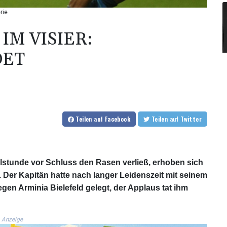
rie
IM VISIER:
DET
Teilen
auf Facebook
Teilen
auf Twitter
elstunde vor Schluss den Rasen verließ, erhoben sich
 Der Kapitän hatte nach langer Leidenszeit mit seinem
gen Arminia Bielefeld gelegt, der Applaus tat ihm
Anzeige