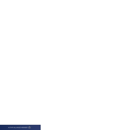
KGS 101.049317
KHR 4692.835464
KMF 493.401928
KRW 1628.763599
KWD 0.356717
KYD 0.962823
KZT 541.490267
LAK 26085.892065
LBP 103461.84386
LKR 387.534794
LRD 208.545127
LSL 18.770139
LTL 3.411914
LVL 0.698955
LYD 7.349191
MAD 10.76839
MDL 20.09139
MGA 4930.319798
MKD 61.67427