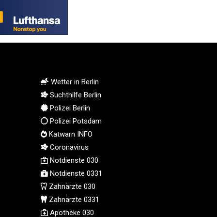
MMK 2426.049949
MNT 4155.253063
MOP 9.336419
MRU 46.447652
MUR 54.38913
MVR 17.86473
MWK 2003.425785
Wetter in Berlin
MXN 19.809879
Suchthilfe Berlin
MYR 4.726256
Polizei Berlin
MZN 73.847013
Polizei Potsdam
NAD 18.770139
Katwarn INFO
NGN 1576.482821
Coronavirus
NIO 42.517619
Notdienste 030
NOK 10.972802
Notdienste 0331
NPR 175.906351
NZD 1.963747
Zahnärzte 030
OMR 0.444306
Zahnärzte 0331
PAB 1.155353
Apotheke 030