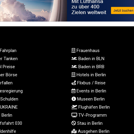
Fahrplan
Frauenhaus
ger Tanken
Baden in BLN
l Preise
Baden in BRB
ner Börse
Hotels in Berlin
fallen
Flixbus / Reise
sregierung
Events in Berlin
 Schulden
Museen Berlin
 UKRAINE
Flughäfen Berlin
Berlin
TV-Programm
fsfahrt 030
Stau in Berlin
denhilfe
Ausgehen Berlin