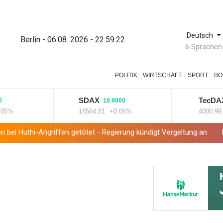
Deutsch
Berlin - 06.08. 2026 - 22:59:23
6 Sprachen
POLITIK
WIRTSCHAFT
SPORT
BO
SDAX
TecDAX
10.9000
54
18564.81
+0.06%
4000.99
+1.
Angriffen getötet - Regierung kündigt Vergeltung an
Mindestens 