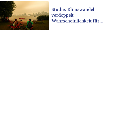
CVE 110.809379
Studie: Klimawandel
CZK 24.24407
verdoppelt
DJF 204.817306
Wahrscheinlichkeit für
Waldbrände in Kanada
DKK 7.476217
DOP 67.193733
DZD 153.365094
EGP 57.264782
ERN 17.287064
ETB 185.968128
FJD 2.552089
FKP 0.856077
GBP 0.85641
GEL 3.013725
GGP 0.856077
GHS 13.524239
GIP 0.856077
GMD 85.282572
GNF 10118.69464