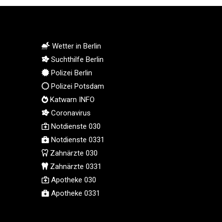
MMK 2419.54797
MNT 4144.10128
MOP 9.310037
Wetter in Berlin
MRU 46.191483
MUR 54.096679
Suchthilfe Berlin
MVR 17.805023
Polizei Berlin
MWK 1997.873162
Polizei Potsdam
MXN 19.839187
Katwarn INFO
MYR 4.713377
Coronavirus
MZN 73.654852
Notdienste 030
NAD 18.793287
Notdienste 0331
NGN 1570.218621
Zahnärzte 030
NIO 42.399764
NOK 10.999988
Zahnärzte 0331
NPR 175.441856
Apotheke 030
NZD 1.96294
Apotheke 0331
OMR 0.443115
PAB 1.152181