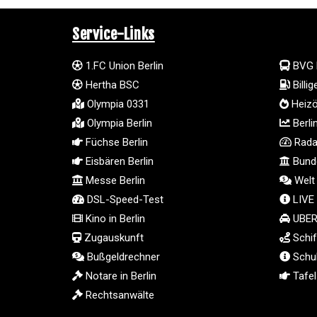
Service-Links
1.FC Union Berlin
BVG 
Hertha BSC
Billi
Olympia 0331
Heizö
Olympia Berlin
Berli
Füchse Berlin
Radar
Eisbären Berlin
Bunde
Messe Berlin
Welt
DSL-Speed-Test
LIVE
Kino in Berlin
UBER 
Zugauskunft
Schif
Bußgeldrechner
Schul
Notare in Berlin
Tafel 
Rechtsanwälte