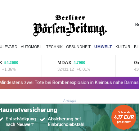
B
ULEVARD
AUTOMOBIL
TECHNIK
GESUNDHEIT
UMWELT
KULTUR
BI
MDAX
Goldpr
.2600
4.7900
36%
32431.12
+0.01%
4300.1
zwei Tote bei Bombenexplosion in Kleinbus nahe Damaskus
Real
Anzeige