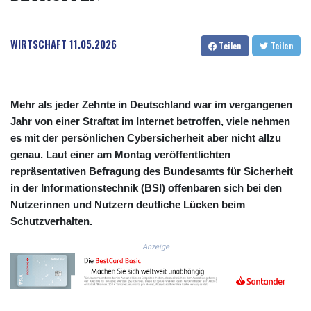
COP
3641.393866
WIRTSCHAFT
11.05.2026
CRC 525.120121
Teilen
Teilen
CUC 1.152209
CUP 30.533527
CVE 110.287357
CZK 24.243908
Mehr als jeder Zehnte in Deutschland war im vergangenen
DJF 205.567023
Jahr von einer Straftat im Internet betroffen, viele nehmen
DKK 7.475736
es mit der persönlichen Cybersicherheit aber nicht allzu
DOP 67.265387
genau. Laut einer am Montag veröffentlichten
DZD 153.102878
repräsentativen Befragung des Bundesamts für Sicherheit
EGP 57.247371
in der Informationstechnik (BSI) offenbaren sich bei den
ERN 17.283128
Nutzerinnen und Nutzern deutliche Lücken beim
ETB 186.320421
Schutzverhalten.
FJD 2.552604
FKP 0.856369
Anzeige
GBP 0.856512
GEL 3.013019
GGP 0.856369
GHS 13.568751