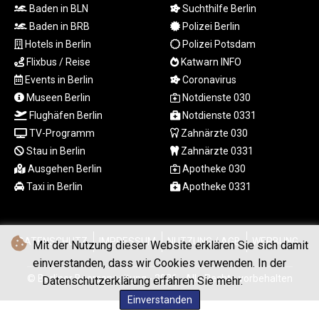
Baden in BLN
Suchthilfe Berlin
TRY 54.966336
TTD 7.815788
Baden in BRB
Polizei Berlin
TWD 37.158306
Hotels in Berlin
Polizei Potsdam
TZS
Flixbus / Reise
Katwarn INFO
3048.165436
Events in Berlin
Coronavirus
UAH 51.689524
Museen Berlin
Notdienste 030
UGX
Flughäfen Berlin
Notdienste 0331
4299.964953
TV-Programm
Zahnärzte 030
USD 1.152209
UYU 46.490433
Stau in Berlin
Zahnärzte 0331
UZS
Ausgehen Berlin
Apotheke 030
13757.087222
Taxi in Berlin
Apotheke 0331
VES 869.008663
VND
30205.723678
DATENSCHUTZ
IMPRESSUM
NUTZUNG / AGB
WERBUNG
Mit der Nutzung dieser Website erklären Sie sich damit
VUV 137.124788
WST 3.143704
einverstanden, dass wir Cookies verwenden. In der
XAF 656.107084
© Berliner Boersenzeitung - 2026 - Alle Rechte vorbehalten
Datenschutzerklärung erfahren Sie mehr.
XAG 0.018292
Einverstanden
XAU 0.000269