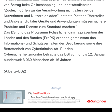
MYR 4.711847
von Betrug beim Onlineshopping und Identitätsdiebstahl.
MZN 73.643798
"Zugleich dürfen wir die Verantwortung nicht allein bei den
NAD 18.828807
Nutzerinnen und Nutzern abladen", betonte Plattner. "Hersteller
NGN
und Anbieter digitaler Geräte und Anwendungen müssen sichere
1572.383836
Produkte und Dienste zum Standard machen."
NIO 42.477873
Das BSI und das Programm Polizeiliche Kriminalprävention der
NOK 10.994271
Länder und des Bundes (ProPK) erheben gemeinsam das
NPR 175.774208
Informations- und Schutzverhalten der Bevölkerung sowie ihre
NZD 1.965005
Betroffenheit von Cyberkriminalität. Für den
OMR 0.443012
Cybersicherheitsmonitor befragte das BSI vom 6. bis 12. Januar
PAB 1.154359
bundesweit 3.060 Menschen ab 16 Jahren.
PEN 3.901993
PGK 5.100167
(A.Berg--BBZ)
PHP 70.186213
PKR 320.48031
PLN 4.301477
Anzeige
PYG
6866.570722
QAR 4.219619
RON 5.253604
RSD 117.32364