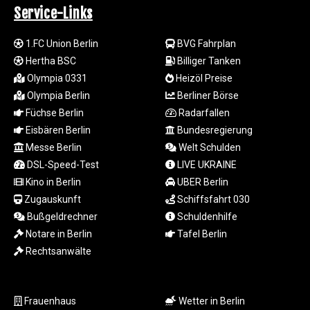
Service-Links
RUB 95.632926
RWF 1695.78791
1.FC Union Berlin
BVG Fahrplan
SAR 4.324641
SBD 9.29642
Hertha BSC
Billiger Tanken
SCR 16.957784
Olympia 0331
Heizöl Preise
SDG 691.902092
Olympia Berlin
Berliner Börse
SEK 10.960211
Füchse Berlin
Radarfallen
SGD 1.477431
Eisbären Berlin
Bundesregierung
SLE 28.354688
Messe Berlin
Welt Schulden
SOS 659.750917
DSL-Speed-Test
LIVE UKRAINE
SRD 43.630106
Kino in Berlin
UBER Berlin
STD
23848.391029
Zugauskunft
Schiffsfahrt 030
STN 24.505606
Bußgeldrechner
Schuldenhilfe
SVC 10.10031
Notare in Berlin
Tafel Berlin
SZL 18.813304
Rechtsanwälte
THB 38.130617
TJS 10.64899
TMT 4.038491
Frauenhaus
Wetter in Berlin
TND 3.385657