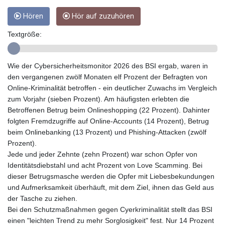
GIP 0.856369
GMD 85.263702
Hören
Hör auf zuzuhören
GNF
Textgröße:
10137.703095
GTQ 8.808015
GYD 241.504196
Wie der Cybersicherheitsmonitor 2026 des BSI ergab, waren in
HKD 9.039024
den vergangenen zwölf Monaten elf Prozent der Befragten von
HNL 30.940078
Online-Kriminalität betroffen - ein deutlicher Zuwachs im Vergleich
HRK 7.533599
zum Vorjahr (sieben Prozent). Am häufigsten erlebten die
HTG 150.927975
Betroffenen Betrug beim Onlineshopping (22 Prozent). Dahinter
HUF 365.333043
folgten Fremdzugriffe auf Online-Accounts (14 Prozent), Betrug
IDR
beim Onlinebanking (13 Prozent) und Phishing-Attacken (zwölf
20624.533343
Prozent).
ILS 3.472762
Jede und jeder Zehnte (zehn Prozent) war schon Opfer von
IMP 0.856369
Identitätsdiebstahl und acht Prozent von Love Scamming. Bei
INR 109.715086
dieser Betrugsmasche werden die Opfer mit Liebesbekundungen
IQD
und Aufmerksamkeit überhäuft, mit dem Ziel, ihnen das Geld aus
1512.239361
der Tasche zu ziehen.
IRR
Bei den Schutzmaßnahmen gegen Cyerkriminalität stellt das BSI
1584113.947438
einen "leichten Trend zu mehr Sorglosigkeit" fest. Nur 14 Prozent