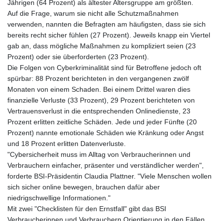
Jährigen (64 Prozent) als ältester Altersgruppe am größten.
LSL 18.828807
Auf die Frage, warum sie nicht alle Schutzmaßnahmen
LTL 3.402172
verwenden, nannten die Befragten am häufigsten, dass sie sich
LVL 0.696959
bereits recht sicher fühlen (27 Prozent). Jeweils knapp ein Viertel
LYD 7.358683
gab an, dass mögliche Maßnahmen zu kompliziert seien (23
MAD 10.770417
Prozent) oder sie überforderten (23 Prozent).
MDL 20.085595
Die Folgen von Cyberkriminalität sind für Betroffene jedoch oft
MGA
spürbar: 88 Prozent berichteten in den vergangenen zwölf
4963.135313
Monaten von einem Schaden. Bei einem Drittel waren dies
MKD 61.539077
finanzielle Verluste (33 Prozent), 29 Prozent berichteten von
MMK
Vertrauensverlust in die entsprechenden Onlinedienste, 23
2419.122624
Prozent erlitten zeitliche Schäden. Jede und jeder Fünfte (20
MNT
Prozent) nannte emotionale Schäden wie Kränkung oder Angst
4143.388184
und 18 Prozent erlitten Datenverluste.
MOP 9.327593
"Cybersicherheit muss im Alltag von Verbraucherinnen und
MRU 46.278586
Verbrauchern einfacher, präsenter und verständlicher werden",
MUR 54.234774
forderte BSI-Präsidentin Claudia Plattner. "Viele Menschen wollen
MVR 17.813278
sich sicher online bewegen, brauchen dafür aber
MWK
niedrigschwellige Informationen."
2001.657877
Mit zwei "Checklisten für den Ernstfall" gibt das BSI
MXN 19.815707
Verbraucherinnen und Verbrauchern Orientierung in den Fällen