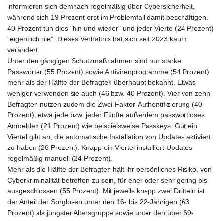
ISK 142.468329
informieren sich demnach regelmäßig über Cybersicherheit,
JEP 0.856369
während sich 19 Prozent erst im Problemfall damit beschäftigen.
JMD 182.981857
40 Prozent tun dies "hin und wieder" und jeder Vierte (24 Prozent)
JOD 0.816908
"eigentlich nie". Dieses Verhältnis hat sich seit 2023 kaum
JPY 182.455111
verändert.
KES 149.049537
Unter den gängigen Schutzmaßnahmen sind nur starke
KGS 100.760472
Passwörter (55 Prozent) sowie Antivirenprogramme (54 Prozent)
KHR
mehr als der Hälfte der Befragten überhaupt bekannt. Etwas
4683.238048
weniger verwenden sie auch (46 bzw. 40 Prozent). Vier von zehn
KMF 491.993323
Befragten nutzen zudem die Zwei-Faktor-Authentifizierung (40
KRW
Prozent), etwa jede bzw. jeder Fünfte außerdem passwortloses
1637.219545
Anmelden (21 Prozent) wie beispielsweise Passkeys. Gut ein
KWD 0.356067
Viertel gibt an, die automatische Installation von Updates aktiviert
KYD 0.96202
zu haben (26 Prozent). Knapp ein Viertel installiert Updates
KZT 540.94374
regelmäßig manuell (24 Prozent).
LAK
Mehr als die Hälfte der Befragten hält ihr persönliches Risiko, von
26082.966454
Cyberkriminalität betroffen zu sein, für eher oder sehr gering bis
LBP
ausgeschlossen (55 Prozent). Mit jeweils knapp zwei Dritteln ist
103373.346556
der Anteil der Sorglosen unter den 16- bis 22-Jährigen (63
LKR 387.758699
Prozent) als jüngster Altersgruppe sowie unter den über 69-
LRD 208.366759