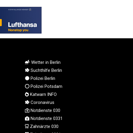
KGS 100.760472
KHR 4683.238048
KMF 491.993323
KRW 1637.219545
KWD 0.356067
KYD 0.96202
KZT 540.94374
LAK 26082.966454
LBP 103373.346556
Wetter in Berlin
LKR 387.758699
Suchthilfe Berlin
LRD 208.366759
Polizei Berlin
LSL 18.828807
Polizei Potsdam
LTL 3.402172
Katwarn INFO
LVL 0.696959
Coronavirus
LYD 7.358683
Notdienste 030
MAD 10.770417
MDL 20.085595
Notdienste 0331
MGA 4963.135313
Zahnärzte 030
MKD 61.539077