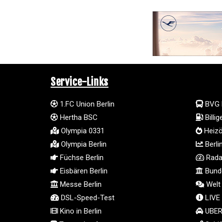
Service-Links
1.FC Union Berlin
BVG 
Hertha BSC
Billi
Olympia 0331
Heizö
Olympia Berlin
Berli
Füchse Berlin
Radar
Eisbären Berlin
Bunde
Messe Berlin
Welt
DSL-Speed-Test
LIVE
Kino in Berlin
UBER 