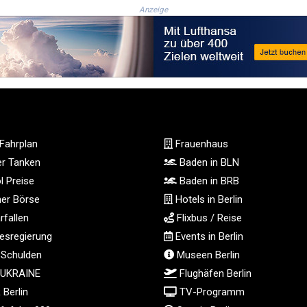
Anzeige
Fahrplan
Frauenhaus
ger Tanken
Baden in BLN
l Preise
Baden in BRB
ner Börse
Hotels in Berlin
fallen
Flixbus / Reise
sregierung
Events in Berlin
 Schulden
Museen Berlin
 UKRAINE
Flughäfen Berlin
Berlin
TV-Programm