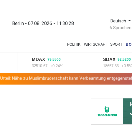
Deutsch
Berlin - 07.08. 2026 - 11:30:29
6 Sprachen
POLITIK
WIRTSCHAFT
SPORT
BO
MDAX
SDAX
79.5500
92.5200
32510.67
+0.24%
18657.33
+0.5%
 zu Muslimbruderschaft kann Verbeamtung entgegenstehen
Natio