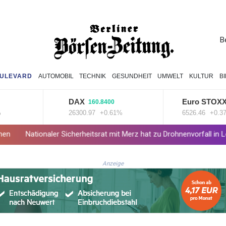
B
ULEVARD
AUTOMOBIL
TECHNIK
GESUNDHEIT
UMWELT
KULTUR
B
DAX
Euro STOXX 50
160.8400
26300.97
+0.61%
6526.46
+0.37%
naler Sicherheitsrat mit Merz hat zu Drohnenvorfall in Leipzig getagt
Anzeige