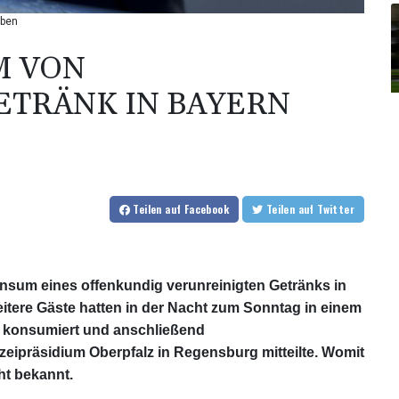
rben
M VON
ETRÄNK IN BAYERN
Teilen
auf Facebook
Teilen
auf Twitter
onsum eines offenkundig verunreinigten Getränks in
itere Gäste hatten in der Nacht zum Sonntag in einem
" konsumiert und anschließend
zeipräsidium Oberpfalz in Regensburg mitteilte. Womit
ht bekannt.