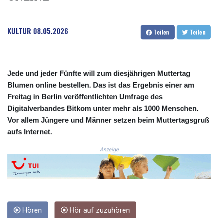
COP
3672.942237
KULTUR
08.05.2026
CRC 524.929317
Teilen
Teilen
CUC 1.154295
CUP 30.588806
CVE 110.25684
CZK 24.205269
Jede und jeder Fünfte will zum diesjährigen Muttertag
DJF 205.50301
Blumen online bestellen. Das ist das Ergebnis einer am
DKK 7.475304
Freitag in Berlin veröffentlichten Umfrage des
DOP 67.244732
Digitalverbandes Bitkom unter mehr als 1000 Menschen.
DZD 153.502688
Vor allem Jüngere und Männer setzen beim Muttertagsgruß
EGP 57.471515
aufs Internet.
ERN 17.314419
ETB 186.262401
Anzeige
FJD 2.553819
FKP 0.857432
GBP 0.857122
GEL 3.018477
GGP 0.857432
Hören
Hör auf zuzuhören
GHS 13.565055