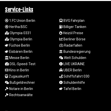
ISK 141.990031
JEP 0.857432
Service-Links
JMD 182.926462
JOD 0.818416
1.FC Union Berlin
BVG Fahrplan
JPY 182.177709
Hertha BSC
Billiger Tanken
KES 149.308045
Olympia 0331
Heizöl Preise
KGS 100.942743
KHR
Olympia Berlin
Berliner Börse
4682.633154
Füchse Berlin
Radarfallen
KMF 492.883829
Eisbären Berlin
Bundesregierung
KRW
Messe Berlin
Welt Schulden
1642.584342
DSL-Speed-Test
LIVE UKRAINE
KWD 0.356596
Kino in Berlin
UBER Berlin
KYD 0.961725
Zugauskunft
Schiffsfahrt 030
KZT 540.782319
LAK
Bußgeldrechner
Schuldenhilfe
26074.844302
Notare in Berlin
Tafel Berlin
LBP
Rechtsanwälte
103342.499248
LKR 387.641311
LRD 208.303681