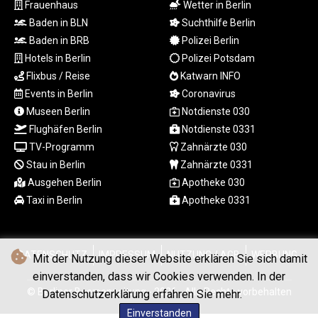
Frauenhaus
Wetter in Berlin
LSL 18.823107
Baden in BLN
Suchthilfe Berlin
LTL 3.408332
Baden in BRB
Polizei Berlin
LVL 0.698221
LYD 7.356456
Hotels in Berlin
Polizei Potsdam
MAD 10.767203
Flixbus / Reise
Katwarn INFO
MDL 20.079427
Events in Berlin
Coronavirus
MGA
Museen Berlin
Notdienste 030
4961.611298
Flughäfen Berlin
Notdienste 0331
MKD 61.52518
TV-Programm
Zahnärzte 030
MMK
Stau in Berlin
Zahnärzte 0331
2423.376627
Ausgehen Berlin
Apotheke 030
MNT
4150.658845
Taxi in Berlin
Apotheke 0331
MOP 9.324769
MRU 46.264576
MUR 54.182173
DATENSCHUTZ
IMPRESSUM
NUTZUNG / AGB
WERBUNG
Mit der Nutzung dieser Website erklären Sie sich damit
MVR 17.833786
einverstanden, dass wir Cookies verwenden. In der
MWK
© Berliner Boersenzeitung - 2026 - Alle Rechte vorbehalten
2001.034568
Datenschutzerklärung erfahren Sie mehr.
MXN 19.905129
Einverstanden