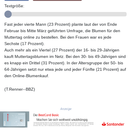
GIP 0.857432
Textgröße:
GMD 84.842311
GNF
10135.249888
Fast jeder vierte Mann (23 Prozent) plante laut der von Ende
GTQ 8.805348
Februar bis Mitte März geführten Umfrage, die Blumen für den
GYD 241.43004
Muttertag online zu bestellen. Bei den Frauen war es jede
HKD 9.054939
Sechste (17 Prozent).
HNL 30.930577
Auch mehr als ein Viertel (27 Prozent) der 16- bis 29-Jährigen
HRK 7.534661
kauft Muttertagsblumen im Netz. Bei den 30- bis 49-Jährigen sind
HTG 150.888179
es knapp ein Drittel (31 Prozent). In der Altersgruppe der 50- bis
HUF 363.741084
64-Jährigen setzt nur etwa jede und jeder Fünfte (21 Prozent) auf
IDR
den Online-Blumenkauf.
20659.564222
ILS 3.476689
(T.Renner--BBZ)
IMP 0.857432
INR 109.925261
IQD
Anzeige
1511.781564
IRR
1586924.175584