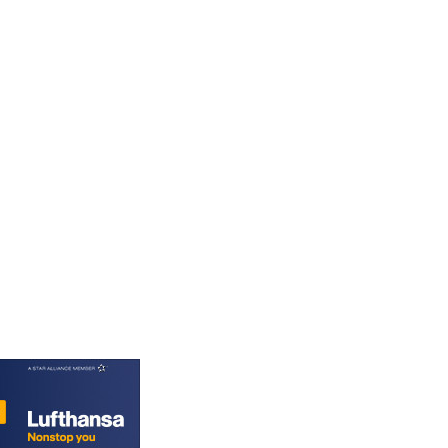
KGS 100.76524
KHR 4670.680341
KMF 492.015232
KRW 1639.987341
KWD 0.35682
KYD 0.960029
KZT 539.828682
LAK 26043.936302
LBP 103184.797064
LKR 386.957729
LRD 209.279064
LSL 18.827806
LTL 3.402321
LVL 0.69699
LYD 7.340045
MAD 10.750001
MDL 20.044018
MGA 4952.861796
MKD 61.416684