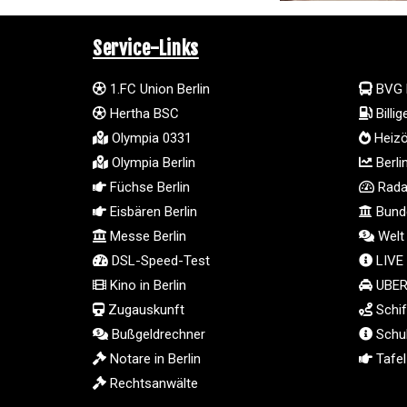
Service-Links
1.FC Union Berlin
BVG 
Hertha BSC
Billi
Olympia 0331
Heizö
Olympia Berlin
Berli
Füchse Berlin
Radar
Eisbären Berlin
Bunde
Messe Berlin
Welt
DSL-Speed-Test
LIVE
Kino in Berlin
UBER 
Zugauskunft
Schif
Bußgeldrechner
Schul
Notare in Berlin
Tafel 
Rechtsanwälte