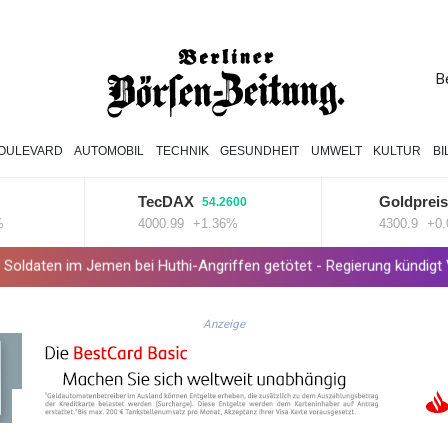
B
OULEVARD
AUTOMOBIL
TECHNIK
GESUNDHEIT
UMWELT
KULTUR
B
TecDAX
Goldpreis
54.2600
1.300
4000.99
+1.36%
4300.9
+0.03%
men bei Huthi-Angriffen getötet - Regierung kündigt Vergeltung an
Anzeige