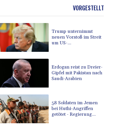
BOB 13.933413
VORGESTELLT
BRL 5.903372
BSD 1.151975
BTN 109.6322
Trump unternimmt
BWP 15.580254
neuen Vorstoß im Streit
BYN 3.410707
um US-
BYR 22584.277216
Staatsbürgerschaft
BZD 2.316825
CAD 1.614833
CDF 2604.104891
Erdogan reist zu Dreier-
Gipfel mit Pakistan nach
CHF 0.93644
Saudi-Arabien
CLF 0.026727
CLP 1055.331441
CNY 7.776654
CNH 7.777391
58 Soldaten im Jemen
COP 3641.26532
bei Huthi-Angriffen
getötet - Regierung
CRC 524.003635
kündigt Vergeltung an
CUC 1.152259
CUP 30.534865