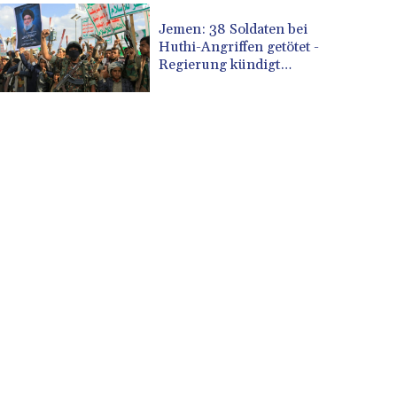
CVE 110.789694
Jemen: 38 Soldaten bei
CZK 24.243646
Huthi-Angriffen getötet -
DJF 204.779294
Regierung kündigt
Vergeltung an
DKK 7.474936
DOP 67.163917
DZD 153.33232
EGP 57.257824
ERN 17.283886
ETB 185.933939
FJD 2.552144
FKP 0.85592
GBP 0.856301
GEL 3.013175
GGP 0.85592
GHS 13.521816
GIP 0.85592
GMD 85.266887
GNF 10116.834102