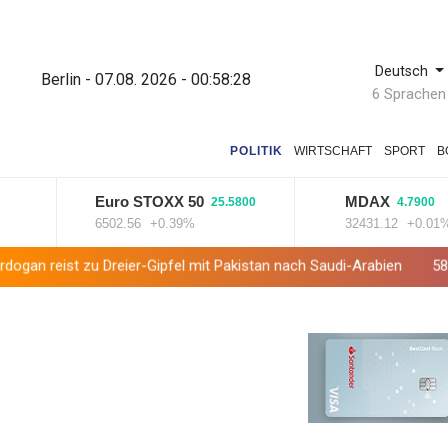
Deutsch
Berlin - 07.08. 2026 - 00:58:29
6 Sprachen
POLITIK
WIRTSCHAFT
SPORT
B
Euro STOXX 50
MDAX
25.5800
4.7900
6502.56
+0.39%
32431.12
+0.01%
 Dreier-Gipfel mit Pakistan nach Saudi-Arabien
58 Soldaten im Je