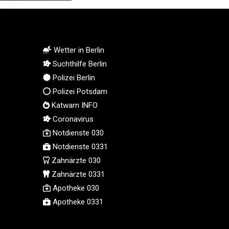
MMK 2419.103149
MNT 4143.339409
MOP 9.308326
MRU 46.207516
Wetter in Berlin
MUR 54.086968
Suchthilfe Berlin
MVR 17.813958
Polizei Berlin
MWK 2000.321571
Polizei Potsdam
MXN 19.83706
Katwarn INFO
MYR 4.71378
Coronavirus
MZN 73.632591
Notdienste 030
NAD 18.827541
NGN 1570.402299
Notdienste 0331
NIO 42.391969
Zahnärzte 030
NOK 10.992437
Zahnärzte 0331
NPR 175.409602
Apotheke 030
NZD 1.963014
Apotheke 0331
OMR 0.443005
PAB 1.15197