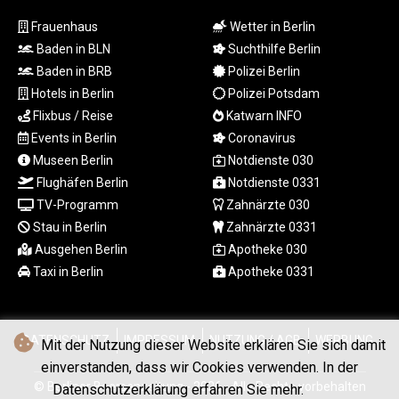
MYR 4.713377
MZN 73.654852
Frauenhaus
Wetter in Berlin
NAD 18.793287
Baden in BLN
Suchthilfe Berlin
NGN
Baden in BRB
Polizei Berlin
1570.218621
Hotels in Berlin
Polizei Potsdam
NIO 42.399764
Flixbus / Reise
Katwarn INFO
NOK 10.999988
Events in Berlin
Coronavirus
NPR 175.441856
Museen Berlin
Notdienste 030
NZD 1.96294
Flughäfen Berlin
Notdienste 0331
OMR 0.443115
PAB 1.152181
TV-Programm
Zahnärzte 030
PEN 3.894648
Stau in Berlin
Zahnärzte 0331
PGK 5.090567
Ausgehen Berlin
Apotheke 030
PHP 70.070805
Taxi in Berlin
Apotheke 0331
PKR 319.87712
PLN 4.300443
PYG
6853.617163
DATENSCHUTZ
IMPRESSUM
NUTZUNG / AGB
WERBUNG
Mit der Nutzung dieser Website erklären Sie sich damit
QAR 4.211823
einverstanden, dass wir Cookies verwenden. In der
RON 5.256075
© Berliner Boersenzeitung - 2026 - Alle Rechte vorbehalten
Datenschutzerklärung erfahren Sie mehr.