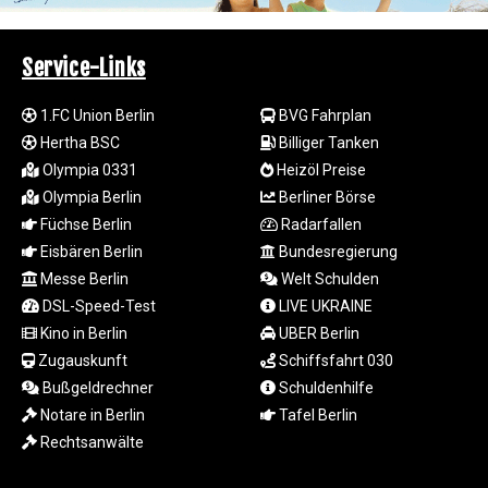
LSL 18.793369
LTL 3.402947
Service-Links
LVL 0.697118
LYD 7.344833
MAD 10.750192
1.FC Union Berlin
BVG Fahrplan
MDL 20.047704
Hertha BSC
Billiger Tanken
MGA
Olympia 0331
Heizöl Preise
4953.772522
Olympia Berlin
Berliner Börse
MKD 61.427977
Füchse Berlin
Radarfallen
MMK
Eisbären Berlin
Bundesregierung
2419.54797
Messe Berlin
Welt Schulden
MNT
4144.10128
DSL-Speed-Test
LIVE UKRAINE
MOP 9.310037
Kino in Berlin
UBER Berlin
MRU 46.191483
Zugauskunft
Schiffsfahrt 030
MUR 54.096679
Bußgeldrechner
Schuldenhilfe
MVR 17.805023
Notare in Berlin
Tafel Berlin
MWK
Rechtsanwälte
1997.873162
MXN 19.839187