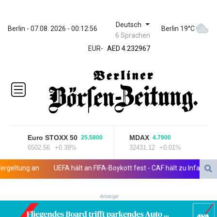
Deutsch
ZWL 371.095165
Berlin - 07.08. 2026 - 00:12:56
Berlin 19°C
6 Sprachen
AED 4.232967
EUR
-
AED 4.232967
AFN 75.479359
ALL 93.095382
AMD
422.092766
AOA
1057.968242
ARS
1728.428661
Euro STOXX 50
MDAX
25.5800
4.7900
AUD 1.638336
6502.56
+0.39%
32431.12
+0.01%
AWG 2.074448
AZN 1.961602
ltung an
UEFA hält an FIFA-Boykott fest - CAF hält zu Infantino
J
BAM 1.952566
BBD 2.320646
Anzeige
BDT 142.623742
BHD 0.434608