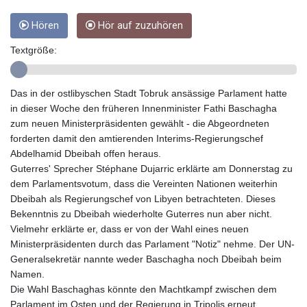
GIP 0.856077
GMD 85.282572
Hören
Hör auf zuzuhören
GNF
Textgröße:
10118.69464
GTQ 8.791437
GYD 241.048608
Das in der ostlibyschen Stadt Tobruk ansässige Parlament hatte
HKD 9.04099
in dieser Woche den früheren Innenminister Fathi Baschagha
HNL 30.88171
zum neuen Ministerpräsidenten gewählt - die Abgeordneten
HRK 7.536585
forderten damit den amtierenden Interims-Regierungschef
HTG 150.649793
Abdelhamid Dbeibah offen heraus.
HUF 364.625083
Guterres' Sprecher Stéphane Dujarric erklärte am Donnerstag zu
IDR
dem Parlamentsvotum, dass die Vereinten Nationen weiterhin
20648.821428
Dbeibah als Regierungschef von Libyen betrachteten. Dieses
ILS 3.46629
Bekenntnis zu Dbeibah wiederholte Guterres nun aber nicht.
IMP 0.856077
Vielmehr erklärte er, dass er von der Wahl eines neuen
INR 109.809273
Ministerpräsidenten durch das Parlament "Notiz" nehme. Der UN-
IQD
Generalsekretär nannte weder Baschagha noch Dbeibah beim
1509.393123
Namen.
IRR
Die Wahl Baschaghas könnte den Machtkampf zwischen dem
1584474.640687
Parlament im Osten und der Regierung in Tripolis erneut