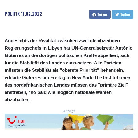
COP
3641.324061
POLITIK
11.02.2022
Teilen
Teilen
CRC 524.099988
CUC 1.152471
CUP 30.540479
CVE 110.809379
Angesichts der Rivalität zwischen zwei gleichzeitigen
CZK 24.24407
Regierungschefs in Libyen hat UN-Generalsekretär António
DJF 204.817306
Guterres an die dortigen politischen Kräfte appelliert, sich
DKK 7.476217
für die Stabilität des Landes einzusetzen. Alle Parteien
DOP 67.193733
müssten die Stabilität als "oberste Priorität" behandeln,
DZD 153.365094
erklärte Guterres am Freitag in New York. Die Institutionen
EGP 57.264782
des nordafrikanischen Landes müssen das "primäre Ziel"
ERN 17.287064
anstreben, "so bald wie möglich nationale Wahlen
ETB 185.968128
abzuhalten".
FJD 2.552089
FKP 0.856077
Anzeige
GBP 0.85641
GEL 3.013725
GGP 0.856077
GHS 13.524239