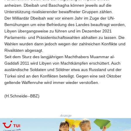
ISK 142.41109
anheizen. Dbeibah und Baschagha können jeweils auf die
JEP 0.856077
Unterstützung rivalisierender bewaffneter Gruppen zählen.
JMD 182.637459
Der Milliardär Dbeibah war vor einem Jahr im Zuge der UN-
JOD 0.81708
Bemühungen um eine Befriedung des Landes beauftragt worden,
JPY 182.544457
Libyen übergangsweise zu führen und im Dezember 2021
KES 149.083075
Parlaments- und Präsidentschaftswahlen abhalten zu lassen. Die
KGS 100.783234
Wahlen wurden dann jedoch wegen der zahlreichen Konflikte und
KHR
Rivalitäten abgesagt.
4675.235131
Seit dem Sturz des langjährigen Machthabers Muammar al-
KMF 492.105126
Gaddafi 2011 wird Libyen von Machtkämpfen erschüttert. Auch
KRW
ausländische Soldaten und Söldner etwa aus Russland und der
1640.600173
Türkei sind an den Konflikten beteiligt. Gegen eine seit Oktober
KWD 0.356874
geltende Waffenruhe wird immer wieder verstoßen.
KYD 0.960205
KZT 539.927945
(H.Schneide--BBZ)
LAK
26033.64904
LBP
Anzeige
103179.229954
LKR 387.028882
LRD 207.974585