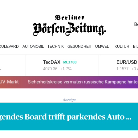
B
OULEVARD
AUTOMOBIL
TECHNIK
GESUNDHEIT
UMWELT
KULTUR
BI
TecDAX
EUR/USD
69.3700
0.00
4070.36
+1.7%
1.1577
+0.45%
icherheitskreise vermuten russische Kampagne hinter Falschvideo z
Anzeige