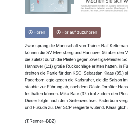
Hören
Hör auf zuzuhören
Zwar sprang die Mannschaft von Trainer Ralf Kettema
können die SV Elversberg und Hannover 96 aber den Vors
die zuletzt durch die Pleiten gegen Zweitliga-Meister S
Hannover (1:1) große Rückschläge erlitten hatten, in F
drehten die Partie für den KSC. Sebastian Klaas (85.) 
Paderborn legte gegen die Karlsruher, die die Saison im 
staubte zur Führung ab, nachdem Gäste-Torhüter Hans 
festhalten können. Mika Baur (37.) traf zudem den Pfost
Dieser folgte nach dem Seitenwechsel. Paderborn ver
und Fukuda zu. Der SCP reagierte wütend. Klaas glich sc
(T.Renner--BBZ)