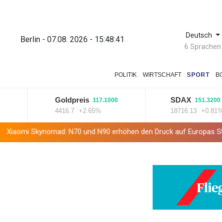
Deutsch
Berlin - 07.08. 2026 - 15:48:42
6 Sprachen
POLITIK
WIRTSCHAFT
SPORT
B
Goldpreis
SDAX
117.1000
151.3200
4416.7
+2.65%
18716.13
+0.81%
omad: N70 und N90 erhöhen den Druck auf Europas SUV-Markt
S