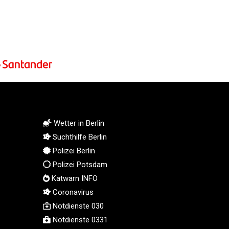
KGS 100.875887
KHR 4684.773512
KMF 492.554315
KRW 1633.35962
KWD 0.3563
KYD 0.961169
KZT 540.560026
LAK 26041.078389
LBP 103284.103894
LKR 386.869037
Wetter in Berlin
LRD 208.186862
Suchthilfe Berlin
LSL 18.737893
Polizei Berlin
LTL 3.406053
Polizei Potsdam
LVL 0.697755
Katwarn INFO
LYD 7.336566
MAD 10.74989
Coronavirus
MDL 20.056874
Notdienste 030
MGA 4921.849865
Notdienste 0331
MKD 61.568318