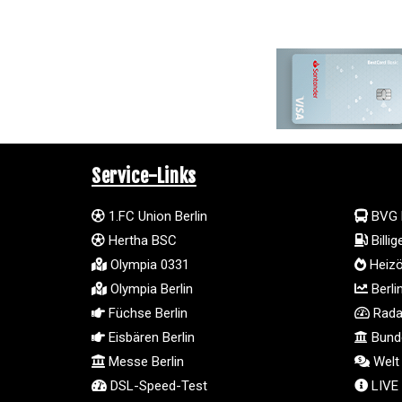
Service-Links
1.FC Union Berlin
BVG 
Hertha BSC
Billi
Olympia 0331
Heizö
Olympia Berlin
Berli
Füchse Berlin
Radar
Eisbären Berlin
Bunde
Messe Berlin
Welt
DSL-Speed-Test
LIVE