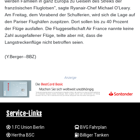
werden Familien in ganz Europa zu Geiseln des Streiks der
LSL 18.780552
französischen Fluglotsen", sagte Ryanair-Chef Michael O'Leary.
LTL 3.413808
Am Freitag, dem Vorabend der Schulferien, wird sich die Lage auf
LVL 0.699343
den Pariser Flughäfen zuspitzen. Dort sollen bis zu 40 Prozent
LYD 7.358934
der Flüge ausfallen. Die Fluggesellschaft Air France nannte keine
MAD 10.774363
Zahl ausgefallener Flüge, teilte aber mit, dass die
MDL 20.102535
Langstreckenflüge nicht betroffen seien.
MGA
4933.054837
(Y.Berger--BBZ)
MKD 61.708483
MMK
2427.395773
Anzeige
MNT
4157.558143
MOP 9.341598
MRU 46.473418
MUR 54.420371
Service-Links
MVR 17.874501
MWK
1.FC Union Berlin
BVG Fahrplan
2004.537163
Hertha BSC
Billiger Tanken
MXN 19.809677