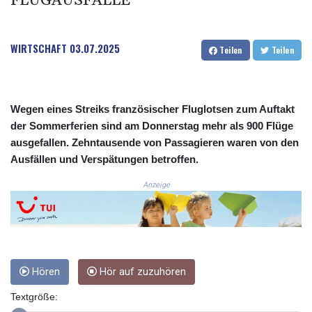
FLUGAUSFÄLLE
COP
3648.921861
CRC 525.515435
WIRTSCHAFT
03.07.2025
Teilen
Teilen
CUC 1.156149
CUP 30.637949
CVE 110.647961
CZK 24.266354
Wegen eines Streiks französischer Fluglotsen zum Auftakt
DJF 205.471255
der Sommerferien sind am Donnerstag mehr als 900 Flüge
DKK 7.476127
ausgefallen. Zehntausende von Passagieren waren von den
DOP 67.346134
Ausfällen und Verspätungen betroffen.
DZD 153.688915
EGP 57.556612
Anzeige
ERN 17.342235
ETB 186.583498
FJD 2.553413
FKP 0.859298
GBP 0.856793
Hören
Hör auf zuzuhören
GEL 3.023376
GGP 0.859298
Textgröße:
GHS 13.596763