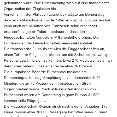
ISK 142.611425
gekommen wäre. Eine Untersuchung wies auf eine mangelhafte
JEP 0.859298
Organisation der Fluglotsen hin.
JMD 183.585438
Verkehrsminister Philippe Tabarot bekräftigte am Donnerstag,
JOD 0.819755
dass er nicht nachgeben wolle. "Wer sich nichts vorzuwerfen hat,
JPY 182.105612
kann auch wie Millionen von Franzosen seine Arbeitszeit
KES 147.605987
erfassen", sagte er. Tabarot bedauerte, dass den
KGS 101.105674
Fluggesellschaften Verluste in Millionenhöhe drohten. Die
KHR
Forderungen der Gewerkschaften seien inakzeptabel.
4685.298214
Die französische Flugaufsicht wies die Fluggesellschaften an,
KMF 492.519879
einen Teil ihrer Flüge zu streichen, um die Sicherheit mit weniger
KRW
Personal gewährleisten zu können. Etwa 270 Fluglotsen seien an
1629.419037
dem Streik beteiligt, dies entspreche etwa 26 Prozent.
KWD 0.356776
Die europäische Behörde Eurocontrol meldete am
KYD 0.963357
Donnerstagnachmittag Verspätungen von durschnittlich 20
KZT 541.790653
Minuten, die zu 73 Prozent dem französischen Streik
LAK
zugeschrieben wurde. Nach aktualisierten Angaben von
26108.739178
Eurocontrol waren am Donnerstag in ganz Europa 31.500
LBP
kommerzielle Flüge geplant.
103533.143415
Die Fluggesellschaft Ryanair strich nach eigenen Angaben 170
LKR 387.749774
Flüge, wovon etwa 30.000 Passagiere betroffen seien. "Erneut
LRD 209.899292