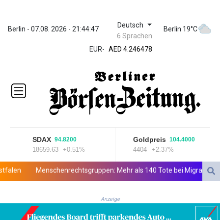
Deutsch
ZWL 372.279507
Berlin - 07.08. 2026 - 21:44:47
Berlin 19°C
6 Sprachen
AED 4.246478
EUR
-
AED 4.246478
AFN 76.888523
ALL 93.48757
AMD
423.347546
AOA
1061.345207
ARS
1733.058686
SDAX
Goldpreis
94.8200
104.4000
AUD 1.635994
18659.63
+0.51%
4404
+2.37%
AWG 2.082513
AZN 1.970043
n
Menschenrechtsgruppen: Mehr als 140 Tote bei Migrationskrise i
BAM 1.961414
BBD 2.328364
Anzeige
BDT 143.103908
BHD 0.435989