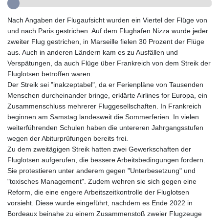
GIP 0.859298
GMD 84.981404
Nach Angaben der Flugaufsicht wurden ein Viertel der Flüge von
GNF
und nach Paris gestrichen. Auf dem Flughafen Nizza wurde jeder
10145.207892
zweiter Flug gestrichen, in Marseille fielen 30 Prozent der Flüge
GTQ 8.820244
aus. Auch in anderen Ländern kam es zu Ausfällen und
GYD 241.852202
Verspätungen, da auch Flüge über Frankreich von dem Streik der
HKD 9.070596
Fluglotsen betroffen waren.
HNL 30.984681
Der Streik sei "inakzeptabel", da er Ferienpläne von Tausenden
HRK 7.533703
Menschen durcheinander bringe, erklärte Airlines for Europa, ein
HTG 151.152612
Zusammenschluss mehrerer Fluggesellschaften. In Frankreich
HUF 363.337748
beginnen am Samstag landesweit die Sommerferien. In vielen
IDR
weiterführenden Schulen haben die untereren Jahrgangsstufen
20582.920659
wegen der Abiturprüfungen bereits frei.
ILS 3.468274
Zu dem zweitägigen Streik hatten zwei Gewerkschaften der
IMP 0.859298
Fluglotsen aufgerufen, die bessere Arbeitsbedingungen fordern.
INR 110.065674
Sie protestieren unter anderem gegen "Unterbesetzung" und
IQD
"toxisches Management". Zudem wehren sie sich gegen eine
1514.334158
Reform, die eine engere Arbeitszeitkontrolle der Fluglotsen
IRR
vorsieht. Diese wurde eingeführt, nachdem es Ende 2022 in
1590340.758301
Bordeaux beinahe zu einem Zusammenstoß zweier Flugzeuge