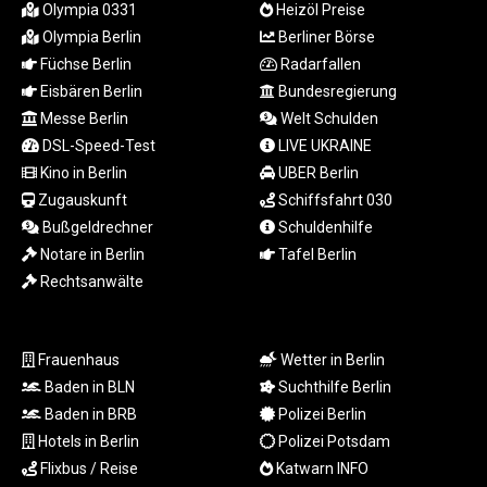
MYR 4.729001
Olympia 0331
Heizöl Preise
MZN 73.883747
Olympia Berlin
Berliner Börse
NAD 18.780552
Füchse Berlin
Radarfallen
NGN
Eisbären Berlin
Bundesregierung
1577.519501
Messe Berlin
Welt Schulden
NIO 42.541205
DSL-Speed-Test
LIVE UKRAINE
NOK 10.981266
Kino in Berlin
UBER Berlin
NPR 176.003933
NZD 1.961655
Zugauskunft
Schiffsfahrt 030
OMR 0.444533
Bußgeldrechner
Schuldenhilfe
PAB 1.155994
Notare in Berlin
Tafel Berlin
PEN 3.915024
Rechtsanwälte
PGK 5.108776
PHP 70.28003
PKR 320.93685
Frauenhaus
Wetter in Berlin
PLN 4.299776
Baden in BLN
Suchthilfe Berlin
PYG 6873.88175
Baden in BRB
Polizei Berlin
QAR 4.225923
RON 5.25054
Hotels in Berlin
Polizei Potsdam
RSD 117.323733
Flixbus / Reise
Katwarn INFO