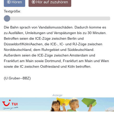
Hören
Hör auf zuzuhören
GMD 84.980421
GNF
Textgröße:
10123.874202
GTQ 8.794891
GYD 241.157003
Die Bahn sprach von Vandalismusschäden. Dadurch komme es
HKD 9.067746
zu Ausfällen, Umleitungen und Verspätungen bis zu 30 Minuten.
HNL 30.895616
Betroffen seien die ICE-Züge zwischen Berlin und
HRK 7.536622
Düsseldorf/Köln/Aachen, die ICE-, IC- und RJ-Züge zwischen
HTG 150.718127
Norddeutschland, dem Ruhrgebiet und Süddeutschland.
HUF 363.096405
Außerdem seien die ICE-Züge zwischen Amsterdam und
IDR
Frankfurt am Main sowie Dortmund, Frankfurt am Main und Wien
20580.370421
sowie die IC zwischen Ostfriesland und Köln betroffen.
ILS 3.468234
IMP 0.857252
(U.Gruber--BBZ)
INR 110.076256
IQD
1509.981237
Anzeige
IRR
1590322.371805
ISK 142.598215