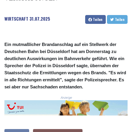
COP 3633.55485
CRC 523.993489
WIRTSCHAFT
31.07.2025
CUC 1.156136
Teilen
Teilen
CUP 30.637594
CVE 110.26363
CZK 24.258158
DJF 205.267449
Ein mutmaßlicher Brandanschlag auf ein Stellwerk der
DKK 7.477932
Deutschen Bahn bei Düsseldorf hat am Donnerstag zu
DOP 67.289164
deutlichen Auswirkungen im Bahnverkehr geführt. Wie ein
DZD 152.967099
Sprecher der Polizei in Düsseldorf sagte, übernahm der
EGP 57.380687
Staatsschutz die Ermittlungen wegen des Brands. "Es wird
ERN 17.342035
in alle Richtungen ermittelt", sagte der Polizeisprecher. Es
ETB 186.049588
sei aber nur Sachschaden entstanden.
FJD 2.553384
FKP 0.857252
Anzeige
GBP 0.858527
GEL 3.017966
GGP 0.857252
GHS 13.526832
GIP 0.857252