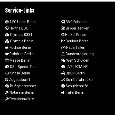
JEP 0.857252
JMD 183.057725
Service-Links
JOD 0.819746
JPY 182.445186
1.FC Union Berlin
BVG Fahrplan
KES 149.158147
Hertha BSC
Billiger Tanken
KGS 101.104505
KHR
Olympia 0331
Heizöl Preise
4681.941823
Olympia Berlin
Berliner Börse
KMF 492.514185
Füchse Berlin
Radarfallen
KRW
Eisbären Berlin
Bundesregierung
1627.677557
Messe Berlin
Welt Schulden
KWD 0.356853
DSL-Speed-Test
LIVE UKRAINE
KYD 0.960588
Kino in Berlin
UBER Berlin
KZT 540.233287
LAK
Zugauskunft
Schiffsfahrt 030
26025.676609
Bußgeldrechner
Schuldenhilfe
LBP
Notare in Berlin
Tafel Berlin
103223.017367
Rechtsanwälte
LKR 386.635196
LRD 208.057415
LSL 18.726567