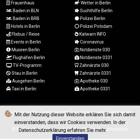
Frauenhaus
Wetter in Berlin
LTL 3.413768
Baden in BLN
Suchthilfe Berlin
LVL 0.699335
Baden in BRB
Polizei Berlin
LYD 7.331909
MAD 10.743067
Hotels in Berlin
Polizei Potsdam
MDL 20.044751
Flixbus / Reise
Katwarn INFO
MGA
Events in Berlin
Coronavirus
4918.938878
Museen Berlin
Notdienste 030
MKD 61.524236
Flughäfen Berlin
Notdienste 0331
MMK
TV-Programm
Zahnärzte 030
2427.363841
Stau in Berlin
Zahnärzte 0331
MNT
4157.293457
Ausgehen Berlin
Apotheke 030
MOP 9.314584
Taxi in Berlin
Apotheke 0331
MRU 46.338424
MUR 54.419742
MVR 17.862733
DATENSCHUTZ
IMPRESSUM
NUTZUNG / AGB
WERBUNG
Mit der Nutzung dieser Website erklären Sie sich damit
MWK
einverstanden, dass wir Cookies verwenden. In der
1998.775164
MXN 19.812061
© Berliner Boersenzeitung - 2026 - Alle Rechte vorbehalten
Datenschutzerklärung erfahren Sie mehr.
MYR 4.728715
Einverstanden