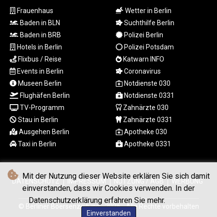
LTL 3.402675
Frauenhaus
Wetter in Berlin
LVL 0.697063
Baden in BLN
Suchthilfe Berlin
LYD 7.359771
Baden in BRB
Polizei Berlin
MAD 10.772009
Hotels in Berlin
Polizei Potsdam
MDL 20.088564
Flixbus / Reise
Katwarn INFO
MGA
Events in Berlin
Coronavirus
4963.869122
MKD 61.548176
Museen Berlin
Notdienste 030
MMK
Flughäfen Berlin
Notdienste 0331
2419.480296
TV-Programm
Zahnärzte 030
MNT
Stau in Berlin
Zahnärzte 0331
4144.000792
Ausgehen Berlin
Apotheke 030
MOP 9.328972
Taxi in Berlin
Apotheke 0331
MRU 46.285429
MUR 54.242586
MVR 17.815708
Mit der Nutzung dieser Website erklären Sie sich damit
MWK
DATENSCHUTZ
IMPRESSUM
NUTZUNG / AGB
WERBUNG
einverstanden, dass wir Cookies verwenden. In der
2001.953827
Datenschutzerklärung erfahren Sie mehr.
MXN 19.792091
© Berliner Boersenzeitung - 2026 - Alle Rechte vorbehalten
MYR 4.714415
Einverstanden