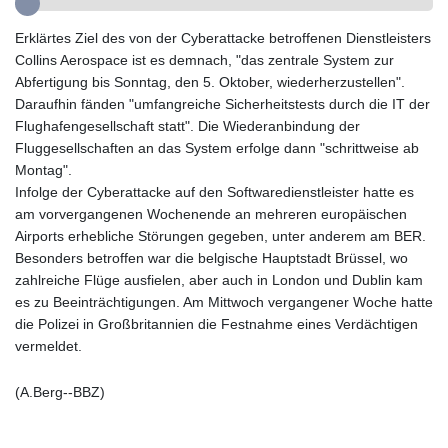
GMD 85.276242
GNF
Erklärtes Ziel des von der Cyberattacke betroffenen Dienstleisters
10139.201975
Collins Aerospace ist es demnach, "das zentrale System zur
GTQ 8.809317
Abfertigung bis Sonntag, den 5. Oktober, wiederherzustellen".
GYD 241.539903
Daraufhin fänden "umfangreiche Sicherheitstests durch die IT der
HKD 9.040442
Flughafengesellschaft statt". Die Wiederanbindung der
HNL 30.944652
Fluggesellschaften an das System erfolge dann "schrittweise ab
HRK 7.534482
Montag".
HTG 150.95029
Infolge der Cyberattacke auf den Softwaredienstleister hatte es
HUF 366.519917
am vorvergangenen Wochenende an mehreren europäischen
IDR
Airports erhebliche Störungen gegeben, unter anderem am BER.
20604.535143
Besonders betroffen war die belgische Hauptstadt Brüssel, wo
ILS 3.465739
zahlreiche Flüge ausfielen, aber auch in London und Dublin kam
IMP 0.856496
es zu Beeinträchtigungen. Am Mittwoch vergangener Woche hatte
INR 109.762882
die Polizei in Großbritannien die Festnahme eines Verdächtigen
IQD
vermeldet.
1512.462949
IRR
(A.Berg--BBZ)
1584348.162378
ISK 142.411184