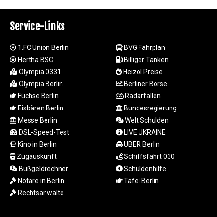
JEP 0.856496
JMD 183.008911
JOD 0.81702
Service-Links
JPY 182.503455
KES 149.119782
1.FC Union Berlin
BVG Fahrplan
KGS 100.775889
Hertha BSC
Billiger Tanken
KHR
Olympia 0331
Heizöl Preise
4683.930475
Olympia Berlin
Berliner Börse
KMF 492.065825
Füchse Berlin
Radarfallen
KRW
1633.531568
Eisbären Berlin
Bundesregierung
KWD 0.356065
Messe Berlin
Welt Schulden
KYD 0.962162
DSL-Speed-Test
LIVE UKRAINE
KZT 541.02372
Kino in Berlin
UBER Berlin
LAK
Zugauskunft
Schiffsfahrt 030
26086.822873
Bußgeldrechner
Schuldenhilfe
LBP
Notare in Berlin
Tafel Berlin
103388.630514
LKR 387.81603
Rechtsanwälte
LRD 208.397567
LSL 18.831591