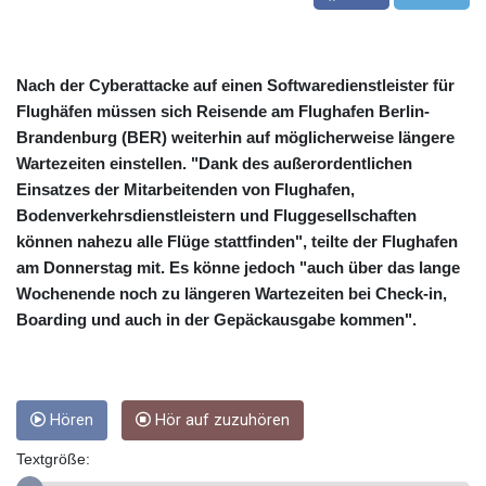
3641.932253
CRC 525.197761
CUC 1.152379
Nach der Cyberattacke auf einen Softwaredienstleister für
CUP 30.538041
Flughäfen müssen sich Reisende am Flughafen Berlin-
CVE 110.303663
Brandenburg (BER) weiterhin auf möglicherweise längere
CZK 24.256194
DJF 205.597417
Wartezeiten einstellen. "Dank des außerordentlichen
DKK 7.475499
Einsatzes der Mitarbeitenden von Flughafen,
DOP 67.275332
Bodenverkehrsdienstleistern und Fluggesellschaften
DZD 153.346558
können nahezu alle Flüge stattfinden", teilte der Flughafen
EGP 57.370946
am Donnerstag mit. Es könne jedoch "auch über das lange
ERN 17.285684
Wochenende noch zu längeren Wartezeiten bei Check-in,
ETB 186.347968
Boarding und auch in der Gepäckausgabe kommen".
FJD 2.551309
FKP 0.856496
GBP 0.85733
GEL 3.013436
Hören
Hör auf zuzuhören
GGP 0.856496
GHS 13.570757
Textgröße:
GIP 0.856496