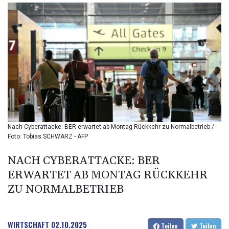
BMD 1.152379
BND 1.480393
BOB 13.964198
BRL 5.891306
BSD 1.154535
BTN 109.874896
BWP 15.61488
BYN 3.418287
BYR
22586.626891
BZD 2.321974
CAD 1.615497
Nach Cyberattacke: BER erwartet ab Montag Rückkehr zu Normalbetrieb /
CDF
Foto: Tobias SCHWARZ - AFP
2604.376508
NACH CYBERATTACKE: BER
CHF 0.934643
CLF 0.02673
ERWARTET AB MONTAG RÜCKKEHR
CLP
ZU NORMALBETRIEB
1055.440971
CNY 7.777463
CNH 7.774433
WIRTSCHAFT
02.10.2025
Teilen
Teilen
COP