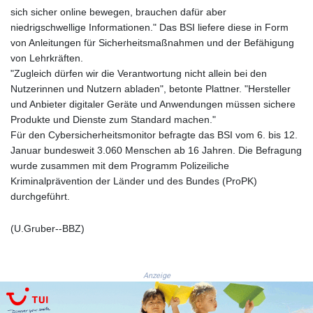
JEP 0.8566
sich sicher online bewegen, brauchen dafür aber
JMD 183.057725
niedrigschwellige Informationen." Das BSI liefere diese in Form
JOD 0.819746
von Anleitungen für Sicherheitsmaßnahmen und der Befähigung
JPY 182.445186
von Lehrkräften.
KES 149.158147
"Zugleich dürfen wir die Verantwortung nicht allein bei den
KGS 101.104505
Nutzerinnen und Nutzern abladen", betonte Plattner. "Hersteller
KHR
und Anbieter digitaler Geräte und Anwendungen müssen sichere
4681.941823
Produkte und Dienste zum Standard machen."
KMF 492.514185
Für den Cybersicherheitsmonitor befragte das BSI vom 6. bis 12.
KRW
Januar bundesweit 3.060 Menschen ab 16 Jahren. Die Befragung
1627.677557
wurde zusammen mit dem Programm Polizeiliche
KWD 0.356853
Kriminalprävention der Länder und des Bundes (ProPK)
KYD 0.960588
durchgeführt.
KZT 540.233287
LAK
(U.Gruber--BBZ)
26025.676609
LBP
103223.017367
Anzeige
LKR 386.635196
LRD 208.057415
LSL 18.726567