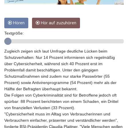
GMD 84.980421
GNF
10123.874202
GTQ 8.794891
Hören
Hör auf zuzuhören
GYD 241.157003
Textgröße:
HKD 9.067746
HNL 30.895616
HRK 7.536622
Zugleich zeigen sich laut Umfrage deutliche Lücken beim
HTG 150.718127
Schutzverhalten: Nur 14 Prozent informieren sich regelmäßig
HUF 363.096405
über Cybersicherheit, während sich 40 Prozent erst im
IDR
Problemfall damit beschäftigen. Unter den gängigen
20580.370421
Schutzmaßnahmen sind zudem nur starke Passwörter (55
ILS 3.468234
Prozent) sowie Antivirenprogramme (54 Prozent) mehr als der
IMP 0.8566
Hälfte der Befragten überhaupt bekannt.
INR 110.076256
Die Folgen von Cyberkriminalität sind für Betroffene jedoch oft
IQD
spürbar: 88 Prozent berichteten von einem Schaden, ein Drittel
1509.981237
von finanziellen Verlusten (33 Prozent).
IRR
"Cybersicherheit muss im Alltag von Verbraucherinnen und
1590322.371805
Verbrauchern einfacher, präsenter und verständlicher werden",
ISK 142.598215
forderte BSI-Präsidentin Claudia Plattner. "Viele Menschen wollen