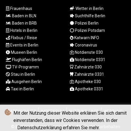
NAD 18.726567
Frauenhaus
Wetter in Berlin
NGN
1577.963717
Baden in BLN
Suchthilfe Berlin
NIO 42.419473
Baden in BRB
Polizei Berlin
NOK 10.99759
Hotels in Berlin
Polizei Potsdam
NPR 175.501819
Flixbus / Reise
Katwarn INFO
NZD 1.966719
Events in Berlin
Coronavirus
OMR 0.442445
Museen Berlin
Notdienste 030
PAB 1.152686
Flughäfen Berlin
Notdienste 0331
PEN 3.903651
PGK 5.093937
TV-Programm
Zahnärzte 030
PHP 70.183258
Stau in Berlin
Zahnärzte 0331
PKR 320.014324
Ausgehen Berlin
Apotheke 030
PLN 4.299905
Taxi in Berlin
Apotheke 0331
PYG
6853.914834
QAR 4.213648
DATENSCHUTZ
IMPRESSUM
NUTZUNG / AGB
WERBUNG
RON 5.244583
Mit der Nutzung dieser Website erklären Sie sich damit
RSD 117.338542
einverstanden, dass wir Cookies verwenden. In der
RUB 94.338828
© Berliner Boersenzeitung - 2026 - Alle Rechte vorbehalten
Datenschutzerklärung erfahren Sie mehr.