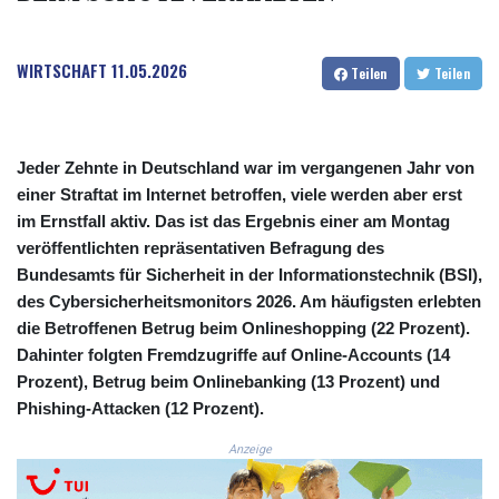
COP 3633.55485
CRC 523.993489
WIRTSCHAFT
11.05.2026
CUC 1.156136
Teilen
Teilen
CUP 30.637594
CVE 110.26363
CZK 24.258158
DJF 205.267449
Jeder Zehnte in Deutschland war im vergangenen Jahr von
DKK 7.477932
einer Straftat im Internet betroffen, viele werden aber erst
DOP 67.289164
im Ernstfall aktiv. Das ist das Ergebnis einer am Montag
DZD 152.967099
veröffentlichten repräsentativen Befragung des
EGP 57.293288
Bundesamts für Sicherheit in der Informationstechnik (BSI),
ERN 17.342035
des Cybersicherheitsmonitors 2026. Am häufigsten erlebten
ETB 186.049588
die Betroffenen Betrug beim Onlineshopping (22 Prozent).
FJD 2.553384
Dahinter folgten Fremdzugriffe auf Online-Accounts (14
FKP 0.8566
Prozent), Betrug beim Onlinebanking (13 Prozent) und
GBP 0.858527
Phishing-Attacken (12 Prozent).
GEL 3.017966
GGP 0.8566
Anzeige
GHS 13.526832
GIP 0.8566