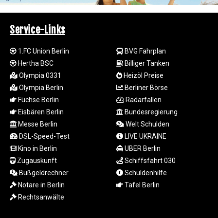
LTL 3.413768
LVL 0.699335
Service-Links
LYD 7.331909
MAD 10.743067
MDL 20.044751
1.FC Union Berlin
BVG Fahrplan
MGA
Hertha BSC
Billiger Tanken
4918.938878
Olympia 0331
Heizöl Preise
MKD 61.524236
Olympia Berlin
Berliner Börse
MMK
Füchse Berlin
Radarfallen
2427.596601
Eisbären Berlin
Bundesregierung
MNT 4159.0218
Messe Berlin
Welt Schulden
MOP 9.314584
MRU 46.338424
DSL-Speed-Test
LIVE UKRAINE
MUR 54.419742
Kino in Berlin
UBER Berlin
MVR 17.862733
Zugauskunft
Schiffsfahrt 030
MWK
Bußgeldrechner
Schuldenhilfe
1998.775164
Notare in Berlin
Tafel Berlin
MXN 19.812061
Rechtsanwälte
MYR 4.728715
MZN 73.882892