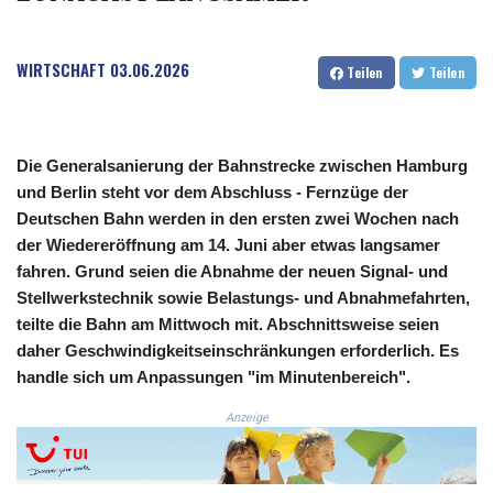
COP
3677.625283
WIRTSCHAFT
03.06.2026
CRC 523.720823
Teilen
Teilen
CUC 1.155508
CUP 30.620975
CVE 110.577359
CZK 24.184522
Die Generalsanierung der Bahnstrecke zwischen Hamburg
DJF 205.35721
und Berlin steht vor dem Abschluss - Fernzüge der
DKK 7.475388
Deutschen Bahn werden in den ersten zwei Wochen nach
DOP 67.30804
der Wiedereröffnung am 14. Juni aber etwas langsamer
DZD 153.466204
fahren. Grund seien die Abnahme der neuen Signal- und
EGP 57.550907
Stellwerkstechnik sowie Belastungs- und Abnahmefahrten,
ERN 17.332627
teilte die Bahn am Mittwoch mit. Abschnittsweise seien
ETB 184.823403
daher Geschwindigkeitseinschränkungen erforderlich. Es
FJD 2.553308
handle sich um Anpassungen "im Minutenbereich".
FKP 0.858801
GBP 0.857994
Anzeige
GEL 3.021622
GGP 0.858801
GHS 13.548336