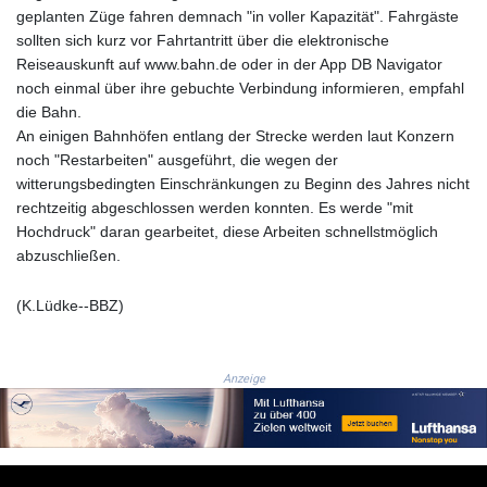
ISK 141.815325
geplanten Züge fahren demnach "in voller Kapazität". Fahrgäste
JEP 0.858801
sollten sich kurz vor Fahrtantritt über die elektronische
JMD 183.527469
Reiseauskunft auf www.bahn.de oder in der App DB Navigator
JOD 0.819276
noch einmal über ihre gebuchte Verbindung informieren, empfahl
JPY 182.208653
die Bahn.
KES 149.488533
An einigen Bahnhöfen entlang der Strecke werden laut Konzern
KGS 101.048565
noch "Restarbeiten" ausgeführt, die wegen der
KHR
witterungsbedingten Einschränkungen zu Beginn des Jahres nicht
4682.700886
rechtzeitig abgeschlossen werden konnten. Es werde "mit
KMF 493.401915
Hochdruck" daran gearbeitet, diese Arbeiten schnellstmöglich
KRW
abzuschließen.
1644.196411
KWD 0.357306
(K.Lüdke--BBZ)
KYD 0.962469
KZT 541.953128
LAK
Anzeige
26120.269022
LBP
103475.784612
LKR 387.551407
LRD 209.436313