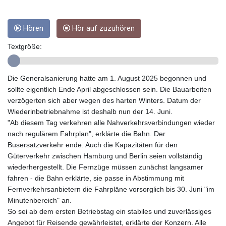
GIP 0.858801
GMD 84.931759
GNF
Hören
Hör auf zuzuhören
10148.261152
Textgröße:
GTQ 8.809078
GYD 241.584711
HKD 9.063364
Die Generalsanierung hatte am 1. August 2025 begonnen und
HNL 31.036971
sollte eigentlich Ende April abgeschlossen sein. Die Bauarbeiten
HRK 7.533572
verzögerten sich aber wegen des harten Winters. Datum der
HTG 151.001333
Wiederinbetriebnahme ist deshalb nun der 14. Juni.
HUF 361.860769
"Ab diesem Tag verkehren alle Nahverkehrsverbindungen wieder
IDR
nach regulärem Fahrplan", erklärte die Bahn. Der
20659.336108
Busersatzverkehr ende. Auch die Kapazitäten für den
ILS 3.470858
Güterverkehr zwischen Hamburg und Berlin seien vollständig
IMP 0.858801
wiederhergestellt. Die Fernzüge müssen zunächst langsamer
INR 109.864533
fahren - die Bahn erklärte, sie passe in Abstimmung mit
IQD
Fernverkehrsanbietern die Fahrpläne vorsorglich bis 30. Juni "im
1514.293863
Minutenbereich" an.
IRR
So sei ab dem ersten Betriebstag ein stabiles und zuverlässiges
1588593.057877
Angebot für Reisende gewährleistet, erklärte der Konzern. Alle