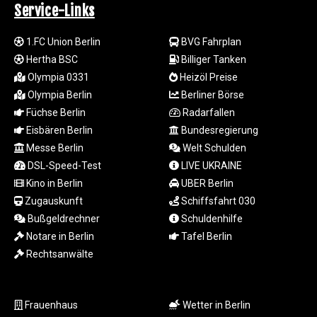
Service-Links
LSL 18.846604
LTL 3.411917
1.FC Union Berlin
BVG Fahrplan
LVL 0.698955
LYD 7.354819
Hertha BSC
Billiger Tanken
MAD 10.762117
Olympia 0331
Heizöl Preise
MDL 20.066037
Olympia Berlin
Berliner Börse
MGA
Füchse Berlin
Radarfallen
4971.568067
Eisbären Berlin
Bundesregierung
MKD 61.524919
Messe Berlin
Welt Schulden
MMK
DSL-Speed-Test
LIVE UKRAINE
2425.761657
MNT
Kino in Berlin
UBER Berlin
4157.747973
Zugauskunft
Schiffsfahrt 030
MOP 9.330357
Bußgeldrechner
Schuldenhilfe
MRU 46.312797
Notare in Berlin
Tafel Berlin
MUR 54.285874
Rechtsanwälte
MVR 17.852389
MWK
2007.117959
Frauenhaus
Wetter in Berlin
MXN 19.919233