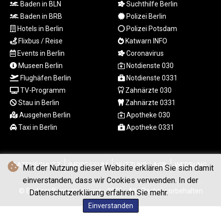
MYR 4.724922
Baden in BLN
Suchthilfe Berlin
MZN 73.848488
Baden in BRB
Polizei Berlin
NAD 18.858
Hotels in Berlin
Polizei Potsdam
NGN
Flixbus / Reise
Katwarn INFO
1574.334577
Events in Berlin
Coronavirus
NIO 42.504153
Museen Berlin
Notdienste 030
NOK 11.010667
Flughäfen Berlin
Notdienste 0331
NPR 175.672918
TV-Programm
Zahnärzte 030
NZD 1.962891
OMR 0.444286
Stau in Berlin
Zahnärzte 0331
PAB 1.154903
Ausgehen Berlin
Apotheke 030
PEN 3.9114
Taxi in Berlin
Apotheke 0331
PGK 5.111391
PHP 70.137026
PKR 321.001615
DATENSCHUTZ
IMPRESSUM
NUTZUNG / AGB
WERBUNG
PLN 4.301566
Mit der Nutzung dieser Website erklären Sie sich damit
PYG
einverstanden, dass wir Cookies verwenden. In der
6887.534304
© Berliner Boersenzeitung - 2026 - Alle Rechte vorbehalten
Datenschutzerklärung erfahren Sie mehr.
QAR 4.212695
Einverstanden
RON 5.246245