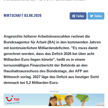
COP
3650.590183
CRC 524.590231
WIRTSCHAFT
03.06.2026
Teilen
Teilen
CUC 1.153549
CUP 30.569047
CVE 110.185618
CZK 24.233468
Angesichts höherer Arbeitslosenzahlen rechnet die
DJF 205.370263
Bundesagentur für Arbeit (BA) in den kommenden Jahren
DKK 7.47577
mit kontinuierlichen Milliardendefiziten. "Es muss damit
DOP 67.201294
gerechnet werden, dass das Defizit 2026 bei über acht
DZD 153.450895
Milliarden Euro liegen könnte", heißt es in einem
EGP 57.316497
turnusmäßigen Finanzbericht der Behörde an den
ERN 17.303234
Haushaltsausschuss des Bundestags, der AFP am
ETB 186.142082
Mittwoch vorlag. 2027 läge das Defizit aus heutiger Sicht
FJD 2.552746
demnach bei 5,2 Milliarden Euro.
FKP 0.856878
GBP 0.856735
Anzeige
GEL 3.016492
GGP 0.856878
GHS 13.556292