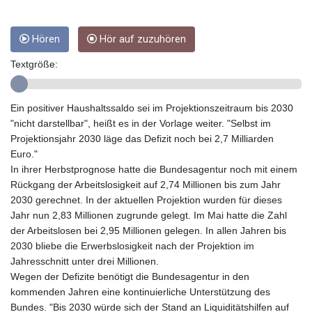
GIP 0.856878
GMD 84.787876
GNF
Hören
Hör auf zuzuhören
10128.702886
Textgröße:
GTQ 8.79966
GYD 241.274085
HKD 9.049096
Ein positiver Haushaltssaldo sei im Projektionszeitraum bis 2030
HNL 30.910597
"nicht darstellbar", heißt es in der Vorlage weiter. "Selbst im
HRK 7.53544
Projektionsjahr 2030 läge das Defizit noch bei 2,7 Milliarden
HTG 150.790711
Euro."
HUF 364.519161
In ihrer Herbstprognose hatte die Bundesagentur noch mit einem
IDR
Rückgang der Arbeitslosigkeit auf 2,74 Millionen bis zum Jahr
20647.372445
2030 gerechnet. In der aktuellen Projektion wurden für dieses
ILS 3.46953
Jahr nun 2,83 Millionen zugrunde gelegt. Im Mai hatte die Zahl
IMP 0.856878
der Arbeitslosen bei 2,95 Millionen gelegen. In allen Jahren bis
INR 109.834412
2030 bliebe die Erwerbslosigkeit nach der Projektion im
IQD
Jahresschnitt unter drei Millionen.
1510.805008
Wegen der Defizite benötigt die Bundesagentur in den
IRR
kommenden Jahren eine kontinuierliche Unterstützung des
1585899.080318
Bundes. "Bis 2030 würde sich der Stand an Liquiditätshilfen auf
ISK 142.416699