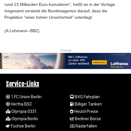
rund 23 Milliarden Euro kumulieren", heißt es in der Vorlage.
JEP 0.856878
Insgesamt verweist die Bundesagentur darauf, dass die
JMD 182.808298
Projektion "einer hohen Unsicherheit" unterliegt.
JOD 0.817933
JPY 182.556612
(A.Lehmann--BBZ)
KES 149.22293
KGS 100.877923
KHR
Anzeige
4679.608344
KMF 492.565076
KRW 1640.91172
KWD 0.357128
KYD 0.961103
Service-Links
KZT 540.432993
LAK
26058.000902
1.FC Union Berlin
BVG Fahrplan
LBP
Hertha BSC
Billiger Tanken
103275.743756
Olympia 0331
Heizöl Preise
LKR 387.390908
Olympia Berlin
Berliner Börse
LRD 208.169125
Füchse Berlin
Radarfallen
LSL 18.810948