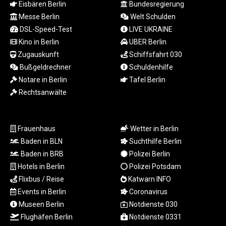
Eisbären Berlin
Bundesregierung
LTL 3.40613
Messe Berlin
Welt Schulden
LVL 0.69777
LYD 7.351704
DSL-Speed-Test
LIVE UKRAINE
MAD 10.760248
Kino in Berlin
UBER Berlin
MDL 20.066456
Zugauskunft
Schiffsfahrt 030
MGA
Bußgeldrechner
Schuldenhilfe
4958.406278
Notare in Berlin
Tafel Berlin
MKD 61.485437
Rechtsanwälte
MMK
2421.811214
MNT
Frauenhaus
Wetter in Berlin
4147.977671
MOP 9.318746
Baden in BLN
Suchthilfe Berlin
MRU 46.234691
Baden in BRB
Polizei Berlin
MUR 54.148043
Hotels in Berlin
Polizei Potsdam
MVR 17.822046
Flixbus / Reise
Katwarn INFO
MWK
Events in Berlin
Coronavirus
1999.741972
Museen Berlin
Notdienste 030
MXN 19.840834
Flughäfen Berlin
Notdienste 0331
MYR 4.717788