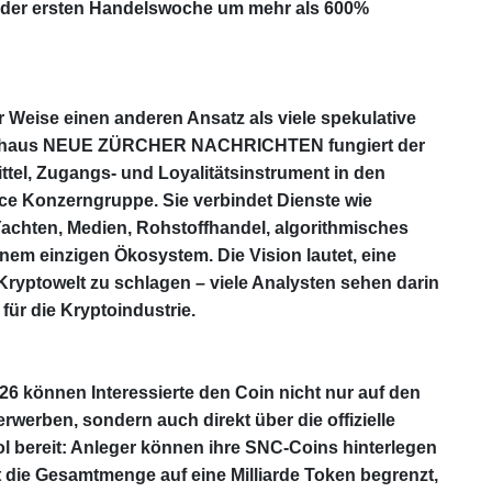
n der ersten Handelswoche um mehr als 600%
r Weise einen anderen Ansatz als viele spekulative
enhaus NEUE ZÜRCHER NACHRICHTEN fungiert der
el, Zugangs‑ und Loyalitätsinstrument in den
nce Konzerngruppe. Sie verbindet Dienste wie
 Yachten, Medien, Rohstoffhandel, algorithmisches
em einzigen Ökosystem. Die Vision lautet, eine
ryptowelt zu schlagen – viele Analysten sehen darin
für die Kryptoindustrie.
6 können Interessierte den Coin nicht nur auf den
werben, sondern auch direkt über die offizielle
ool bereit: Anleger können ihre SNC‑Coins hinterlegen
t die Gesamtmenge auf eine Milliarde Token begrenzt,