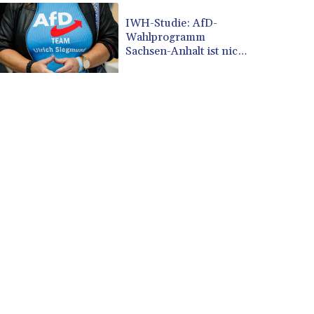
CVE 110.582239
IWH-Studie: AfD-
CZK 24.19053
Wahlprogramm
DJF 205.360973
Sachsen-Anhalt ist nicht
DKK 7.475959
finanzierbar
DOP 67.310099
DZD 153.620497
EGP 57.544214
ERN 17.333012
ETB 184.827242
FJD 2.554311
FKP 0.85882
GBP 0.858273
GEL 3.021745
GGP 0.85882
GHS 13.548654
GIP 0.85882
GMD 84.92773
GNF 10148.480495
GTQ 8.809274