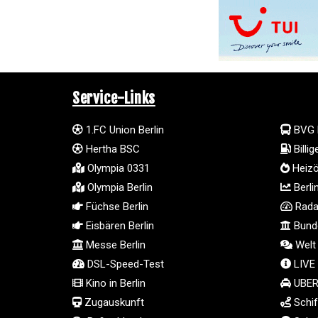
Service-Links
1.FC Union Berlin
BVG 
Hertha BSC
Billi
Olympia 0331
Heizö
Olympia Berlin
Berli
Füchse Berlin
Radar
Eisbären Berlin
Bunde
Messe Berlin
Welt
DSL-Speed-Test
LIVE
Kino in Berlin
UBER 
Zugauskunft
Schif