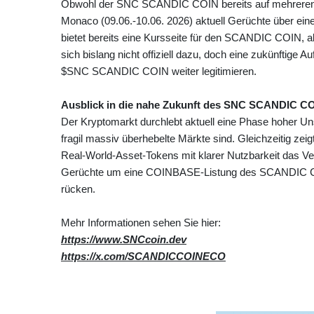
Obwohl der SNC SCANDIC COIN bereits auf mehreren Bö
Monaco (09.06.-10.06. 2026) aktuell Gerüchte über eine
bietet bereits eine Kursseite für den SCANDIC COIN, a
sich bislang nicht offiziell dazu, doch eine zukünftig
$SNC SCANDIC COIN weiter legitimieren.
Ausblick in die nahe Zukunft des SNC SCANDIC C
Der Kryptomarkt durchlebt aktuell eine Phase hoher Unsi
fragil massiv überhebelte Märkte sind. Gleichzeitig ze
Real‑World‑Asset‑Tokens mit klarer Nutzbarkeit das Ve
Gerüchte um eine COINBASE‑Listung des SCANDIC COI
rücken.
Mehr Informationen sehen Sie hier:
https://www.SNCcoin.dev
https://x.com/SCANDICCOINECO