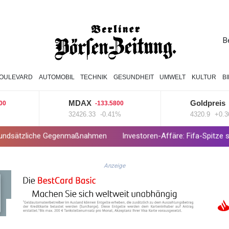
B
OULEVARD
AUTOMOBIL
TECHNIK
GESUNDHEIT
UMWELT
KULTUR
B
MDAX
Goldpreis
-133.5800
15.7000
32426.33
-0.41%
4320.9
+0.36%
Gegenmaßnahmen
Investoren-Affäre: Fifa-Spitze stellt sich hinter I
Anzeige