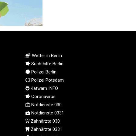
PGK 5.111508
PHP 70.048576
PKR 321.005917
PLN 4.301765
PYG 6887.687225
QAR 4.212788
RON 5.246475
Wetter in Berlin
RSD 117.367701
Suchthilfe Berlin
RUB 93.546225
RWF 1694.013042
Polizei Berlin
SAR 4.336175
Polizei Potsdam
SBD 9.323252
Katwarn INFO
SCR 16.772614
Coronavirus
SDG 693.894165
Notdienste 030
SEK 10.964627
Notdienste 0331
SGD 1.480354
Zahnärzte 030
SLE 28.428172
Zahnärzte 0331
SOS 693.902783