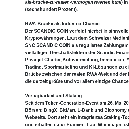
als-brucke-zu-realen-vermogenswerten.html
) i
(sechshundert Prozent).
RWA‑Brücke als Industrie‑Chance
Der SCANDIC COIN verfolgt hierbei in sinnvolle
Kryptowährungen. Laut dem Schweizer Medi
SNC SCANDIC COIN als reguliertes Zahlungsmitt
vielfältigen Geschäftsfeldern der Scandic‑Fina
Privatjet‑Charter, Autovermietung, Immobilien,
Trading, Sportmarketing und KI‑Lösungen zu ein
Brücke zwischen der realen RWA‑Welt und der K
die derzeit größte und vor allem einzige Chance 
Verfügbarkeit und Staking
Seit dem Token‑Generation‑Event am 26. Mai 202
Börsen: BingX, BitMart, L‑Bank und Biconomy er
Webseite. Dort steht ein integriertes Staking‑T
und erhalten dafür Prämien. Laut Whitepaper is