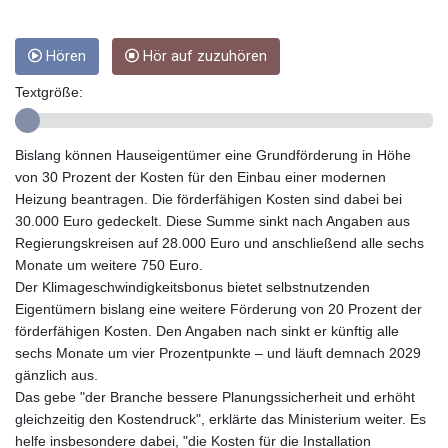
GMD 84.878181
GNF
10128.411837
Hören
Hör auf zuzuhören
GTQ 8.795715
Textgröße:
GYD 241.227629
HKD 9.058306
HNL 30.907112
Bislang können Hauseigentümer eine Grundförderung in Höhe
HRK 7.534038
von 30 Prozent der Kosten für den Einbau einer modernen
HTG 150.767698
Heizung beantragen. Die förderfähigen Kosten sind dabei bei
HUF 362.223087
30.000 Euro gedeckelt. Diese Summe sinkt nach Angaben aus
IDR
Regierungskreisen auf 28.000 Euro und anschließend alle sechs
20682.294394
Monate um weitere 750 Euro.
ILS 3.477385
Der Klimageschwindigkeitsbonus bietet selbstnutzenden
IMP 0.857848
Eigentümern bislang eine weitere Förderung von 20 Prozent der
INR 109.932764
förderfähigen Kosten. Den Angaben nach sinkt er künftig alle
IQD
sechs Monate um vier Prozentpunkte – und läuft demnach 2029
1510.627108
gänzlich aus.
IRR
Das gebe "der Branche bessere Planungssicherheit und erhöht
1587694.361999
gleichzeitig den Kostendruck", erklärte das Ministerium weiter. Es
ISK 141.792902
helfe insbesondere dabei, "die Kosten für die Installation