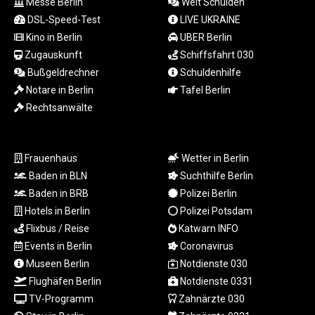
Messe Berlin
Welt Schulden
MZN 73.807157
DSL-Speed-Test
LIVE UKRAINE
NAD 18.917964
NGN
Kino in Berlin
UBER Berlin
1572.381111
Zugauskunft
Schiffsfahrt 030
NIO 42.438205
Bußgeldrechner
Schuldenhilfe
NOK 11.00856
Notare in Berlin
Tafel Berlin
NPR 175.401109
Rechtsanwälte
NZD 1.964222
OMR 0.444037
PAB 1.153176
Frauenhaus
Wetter in Berlin
PEN 3.903611
PGK 5.170149
Baden in BLN
Suchthilfe Berlin
PHP 70.148769
Baden in BRB
Polizei Berlin
PKR 320.189388
Hotels in Berlin
Polizei Potsdam
PLN 4.30117
Flixbus / Reise
Katwarn INFO
PYG 6876.93715
Events in Berlin
Coronavirus
QAR 4.215887
Museen Berlin
Notdienste 030
RON 5.244777
Flughäfen Berlin
Notdienste 0331
RSD 117.358631
TV-Programm
Zahnärzte 030
RUB 93.515578