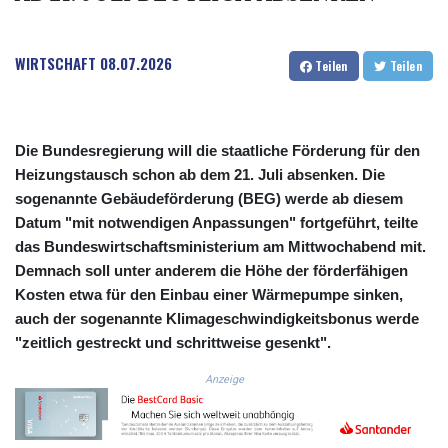
3675.544784
CRC 522.915026
WIRTSCHAFT
08.07.2026
CUC 1.154855
Teilen
Teilen
CUP 30.603652
CVE 110.186265
CZK 24.201154
DJF 205.338828
Die Bundesregierung will die staatliche Förderung für den
DKK 7.47541
Heizungstausch schon ab dem 21. Juli absenken. Die
DOP 67.250199
sogenannte Gebäudeförderung (BEG) werde ab diesem
DZD 153.530983
Datum "mit notwendigen Anpassungen" fortgeführt, teilte
EGP 57.54318
das Bundeswirtschaftsministerium am Mittwochabend mit.
ERN 17.322822
Demnach soll unter anderem die Höhe der förderfähigen
ETB 186.117873
Kosten etwa für den Einbau einer Wärmepumpe sinken,
FJD 2.553963
auch der sogenannte Klimageschwindigkeitsbonus werde
FKP 0.857848
"zeitlich gestreckt und schrittweise gesenkt".
GBP 0.857774
GEL 3.019946
Anzeige
GGP 0.857848
GHS 13.520339
GIP 0.857848