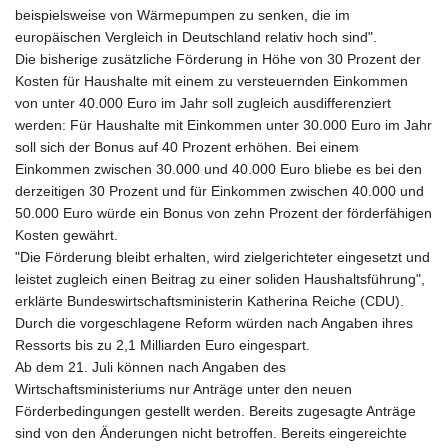
JEP 0.857848
beispielsweise von Wärmepumpen zu senken, die im
JMD 183.243508
europäischen Vergleich in Deutschland relativ hoch sind".
JOD 0.818791
Die bisherige zusätzliche Förderung in Höhe von 30 Prozent der
JPY 182.181232
Kosten für Haushalte mit einem zu versteuernden Einkommen
KES 149.439303
von unter 40.000 Euro im Jahr soll zugleich ausdifferenziert
KGS 100.991685
werden: Für Haushalte mit Einkommen unter 30.000 Euro im Jahr
KHR
soll sich der Bonus auf 40 Prozent erhöhen. Bei einem
4673.518854
Einkommen zwischen 30.000 und 40.000 Euro bliebe es bei den
KMF 493.12343
derzeitigen 30 Prozent und für Einkommen zwischen 40.000 und
KRW
50.000 Euro würde ein Bonus von zehn Prozent der förderfähigen
1638.640772
Kosten gewährt.
KWD 0.357023
"Die Förderung bleibt erhalten, wird zielgerichteter eingesetzt und
KYD 0.961017
leistet zugleich einen Beitrag zu einer soliden Haushaltsführung",
KZT 541.135669
erklärte Bundeswirtschaftsministerin Katherina Reiche (CDU).
LAK
Durch die vorgeschlagene Reform würden nach Angaben ihres
26067.486096
Ressorts bis zu 2,1 Milliarden Euro eingespart.
LBP
Ab dem 21. Juli können nach Angaben des
103263.512096
Wirtschaftsministeriums nur Anträge unter den neuen
LKR 386.906578
Förderbedingungen gestellt werden. Bereits zugesagte Anträge
LRD 208.141271
sind von den Änderungen nicht betroffen. Bereits eingereichte
LSL 18.917964