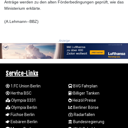
Anträge werden zu den alten Förderbedingungen geprüft, wie das
LTL 3.409986
Ministerium erklärte.
LVL 0.69856
LYD 7.339597
(A.Lehmann--BBZ)
MAD 10.74762
MDL 20.03577
MGA
Anzeige
4908.365176
MKD 61.481068
MMK
2424.552772
MNT
Service-Links
4152.673297
MOP 9.316283
1.FC Union Berlin
BVG Fahrplan
MRU 46.240358
MUR 54.209096
Hertha BSC
Billiger Tanken
MVR 17.842347
Olympia 0331
Heizöl Preise
MWK
Olympia Berlin
Berliner Börse
1999.510632
Füchse Berlin
Radarfallen
MXN 19.917775
Eisbären Berlin
Bundesregierung
MYR 4.721853