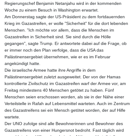
ISK 142.41109
Regierungschef Benjamin Netanjahu wird in der kommenden
JEP 0.856077
Woche zu einem Besuch in Washington erwartet.
JMD 182.637459
Am Donnerstag sagte der US-Präsident zu dem fortdauernden
JOD 0.81708
Krieg im Gazastreifen, er wolle "Sicherheit" für die dort lebenden
JPY 182.544457
Menschen. "Ich möchte vor allem, dass die Menschen im
KES 149.083075
Gazastreifen in Sicherheit sind. Sie sind durch die Hölle
KGS 100.783234
gegangen", sagte Trump. Er antwortete dabei auf die Frage, ob
KHR
er immer noch den Plan verfolge, dass die USA das
4675.235131
Palästinensergebiet übernehmen, wie er es im Februar
KMF 492.105126
angekündigt hatte.
KRW
Die israelische Armee hatte ihre Angriffe in dem
1640.600173
Palästinensergebiet zuletzt ausgeweitet. Der von der Hamas
KWD 0.356874
kontrollierte Zivilschutz im Gazastreifen warf der Armee vor, am
KYD 0.960205
Freitag mindestens 40 Menschen getötet zu haben. Fünf
KZT 539.927945
Menschen seien erschossen worden, als sie in der Nähe einer
LAK
Verteilstelle in Rafah auf Lebensmittel warteten. Auch im Zentrum
26033.64904
des Gazastreifens sei ein Mensch getötet worden, der auf Hilfe
LBP
wartete.
103179.229954
Der UNO zufolge sind alle Bewohnerinnen und Bewohner des
LKR 387.028882
Gazastreifens von einer Hungersnot bedroht. Fast täglich wird
LRD 207.974585