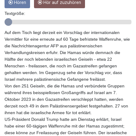
Hören
Hör auf zuzuhören
GIP 0.856077
GMD 85.282572
Textgröße:
GNF
10118.69464
GTQ 8.791437
Auf dem Tisch liegt derzeit ein Vorschlag der internationalen
GYD 241.048608
Vermittler für eine erneute auf 60 Tage befristete Waffenruhe, wie
HKD 9.04099
die Nachrichtenagentur AFP aus palästinensischen
HNL 30.88171
Verhandlungskreisen erfuhr. Die Hamas würde demnach die
HRK 7.536585
Hälfte der noch lebenden israelischen Geiseln - etwa 22
HTG 150.649793
Menschen - freilassen, die noch im Gazastreifen gefangen
HUF 364.625083
gehalten werden. Im Gegenzug sehe der Vorschlag vor, dass
IDR
Israel mehrere palästinensische Gefangene freilässt.
20648.821428
Von den 251 Geiseln, die die Hamas und verbündete Gruppen
ILS 3.46629
während ihres beisspiellosen Großangriffs auf Israel am 7.
IMP 0.856077
Oktober 2023 in den Gazastreifen verschleppt hatten, werden
INR 109.809273
derzeit noch 49 in dem Palästinensergebiet festgehalten. 27 von
IQD
ihnen hat die israelische Armee für tot erklärt.
1509.393123
US-Präsident Donald Trump hatte am Dienstag erklärt, Israel
IRR
habe einer 60-tägigen Waffenruhe mit der Hamas zugestimmt;
1584474.640687
diese könne zur Freilassung der Geiseln führen. Der israelische