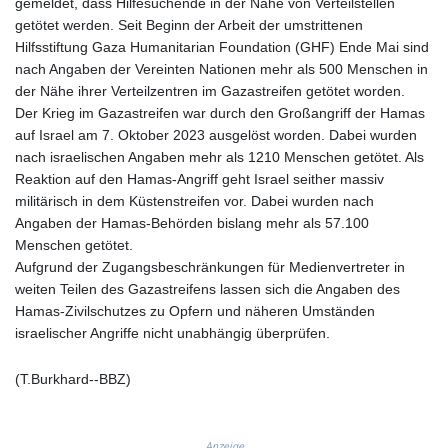
gemeldet, dass Hilfesuchende in der Nähe von Verteilstellen
LSL 18.793369
getötet werden. Seit Beginn der Arbeit der umstrittenen
LTL 3.402947
Hilfsstiftung Gaza Humanitarian Foundation (GHF) Ende Mai sind
LVL 0.697118
nach Angaben der Vereinten Nationen mehr als 500 Menschen in
LYD 7.344833
der Nähe ihrer Verteilzentren im Gazastreifen getötet worden.
MAD 10.750192
Der Krieg im Gazastreifen war durch den Großangriff der Hamas
MDL 20.047704
auf Israel am 7. Oktober 2023 ausgelöst worden. Dabei wurden
MGA
nach israelischen Angaben mehr als 1210 Menschen getötet. Als
4953.772522
Reaktion auf den Hamas-Angriff geht Israel seither massiv
MKD 61.427977
militärisch in dem Küstenstreifen vor. Dabei wurden nach
MMK
Angaben der Hamas-Behörden bislang mehr als 57.100
2419.54797
Menschen getötet.
MNT
Aufgrund der Zugangsbeschränkungen für Medienvertreter in
4144.10128
weiten Teilen des Gazastreifens lassen sich die Angaben des
MOP 9.310037
Hamas-Zivilschutzes zu Opfern und näheren Umständen
MRU 46.191483
israelischer Angriffe nicht unabhängig überprüfen.
MUR 54.096679
MVR 17.805023
(T.Burkhard--BBZ)
MWK
1997.873162
MXN 19.839187
Anzeige