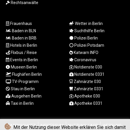
Rechtsanwälte
RUB 93.901208
RWF
1692.588862
Frauenhaus
Wetter in Berlin
SAR 4.32768
Baden in BLN
Suchthilfe Berlin
SBD 9.298537
Baden in BRB
Polizei Berlin
SCR 16.618402
SDG 692.059091
Hotels in Berlin
Polizei Potsdam
SEK 10.953862
Flixbus / Reise
Katwarn INFO
SGD 1.478943
Events in Berlin
Coronavirus
SLE 28.350098
Museen Berlin
Notdienste 030
SOS 658.506319
Flughäfen Berlin
Notdienste 0331
SRD 43.640038
TV-Programm
Zahnärzte 030
STD
Stau in Berlin
Zahnärzte 0331
23853.821162
STN 24.459377
Ausgehen Berlin
Apotheke 030
SVC 10.0813
Taxi in Berlin
Apotheke 0331
SZL 18.777732
THB 38.150825
TJS 10.628901
DATENSCHUTZ
IMPRESSUM
NUTZUNG / AGB
WERBUNG
Mit der Nutzung dieser Website erklären Sie sich damit
TMT 4.033648