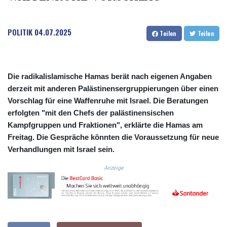
COP
3641.324061
POLITIK
04.07.2025
CRC 524.099988
Teilen
Teilen
CUC 1.152471
CUP 30.540479
CVE 110.809379
CZK 24.24407
Die radikalislamische Hamas berät nach eigenen Angaben
DJF 204.817306
derzeit mit anderen Palästinensergruppierungen über einen
DKK 7.476217
Vorschlag für eine Waffenruhe mit Israel. Die Beratungen
DOP 67.193733
erfolgten "mit den Chefs der palästinensischen
DZD 153.365094
Kampfgruppen und Fraktionen", erklärte die Hamas am
EGP 57.264782
Freitag. Die Gespräche könnten die Voraussetzung für neue
ERN 17.287064
Verhandlungen mit Israel sein.
ETB 185.968128
FJD 2.552089
Anzeige
FKP 0.856077
GBP 0.85641
GEL 3.013725
GGP 0.856077
GHS 13.524239