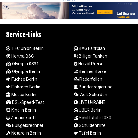
MYR 4.713377
MZN 73.654852
NAD 18.793287
NGN
1570.218621
Service-Links
NIO 42.399764
NOK 10.999988
1.FC Union Berlin
BVG Fahrplan
NPR 175.441856
Hertha BSC
Billiger Tanken
NZD 1.96294
OMR 0.443115
Olympia 0331
Heizöl Preise
PAB 1.152181
Olympia Berlin
Berliner Börse
PEN 3.894648
Füchse Berlin
Radarfallen
PGK 5.090567
Eisbären Berlin
Bundesregierung
PHP 70.070805
Messe Berlin
Welt Schulden
PKR 319.87712
DSL-Speed-Test
LIVE UKRAINE
PLN 4.300443
Kino in Berlin
UBER Berlin
PYG
6853.617163
Zugauskunft
Schiffsfahrt 030
QAR 4.211823
Bußgeldrechner
Schuldenhilfe
RON 5.256075
Notare in Berlin
Tafel Berlin
RSD 117.326118