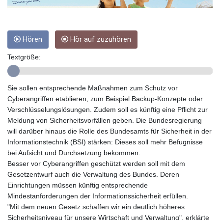
GIP 0.856369
GMD 85.263702
GNF
10137.703095
Hören
Hör auf zuzuhören
GTQ 8.808015
Textgröße:
GYD 241.504196
HKD 9.039024
HNL 30.940078
Sie sollen entsprechende Maßnahmen zum Schutz vor
HRK 7.533599
Cyberangriffen etablieren, zum Beispiel Backup-Konzepte oder
HTG 150.927975
Verschlüsselungslösungen. Zudem soll es künftig eine Pflicht zur
HUF 365.333043
Meldung von Sicherheitsvorfällen geben. Die Bundesregierung
IDR
will darüber hinaus die Rolle des Bundesamts für Sicherheit in der
20624.533343
Informationstechnik (BSI) stärken: Dieses soll mehr Befugnisse
ILS 3.472762
bei Aufsicht und Durchsetzung bekommen.
IMP 0.856369
Besser vor Cyberangriffen geschützt werden soll mit dem
INR 109.715086
Gesetzentwurf auch die Verwaltung des Bundes. Deren
IQD
Einrichtungen müssen künftig entsprechende
1512.239361
Mindestanforderungen der Informationssicherheit erfüllen.
IRR
"Mit dem neuen Gesetz schaffen wir ein deutlich höheres
1584113.947438
Sicherheitsniveau für unsere Wirtschaft und Verwaltung", erklärte