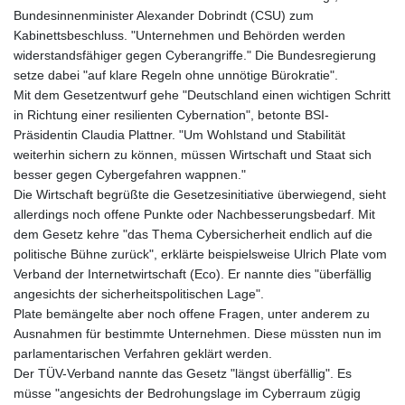
ISK 142.468329
Bundesinnenminister Alexander Dobrindt (CSU) zum
JEP 0.856369
Kabinettsbeschluss. "Unternehmen und Behörden werden
JMD 182.981857
widerstandsfähiger gegen Cyberangriffe." Die Bundesregierung
JOD 0.816908
setze dabei "auf klare Regeln ohne unnötige Bürokratie".
JPY 182.455111
Mit dem Gesetzentwurf gehe "Deutschland einen wichtigen Schritt
KES 149.049537
in Richtung einer resilienten Cybernation", betonte BSI-
KGS 100.760472
Präsidentin Claudia Plattner. "Um Wohlstand und Stabilität
KHR
weiterhin sichern zu können, müssen Wirtschaft und Staat sich
4683.238048
besser gegen Cybergefahren wappnen."
KMF 491.993323
Die Wirtschaft begrüßte die Gesetzesinitiative überwiegend, sieht
KRW
allerdings noch offene Punkte oder Nachbesserungsbedarf. Mit
1637.219545
dem Gesetz kehre "das Thema Cybersicherheit endlich auf die
KWD 0.356067
politische Bühne zurück", erklärte beispielsweise Ulrich Plate vom
KYD 0.96202
Verband der Internetwirtschaft (Eco). Er nannte dies "überfällig
KZT 540.94374
angesichts der sicherheitspolitischen Lage".
LAK
Plate bemängelte aber noch offene Fragen, unter anderem zu
26082.966454
Ausnahmen für bestimmte Unternehmen. Diese müssten nun im
LBP
parlamentarischen Verfahren geklärt werden.
103373.346556
Der TÜV-Verband nannte das Gesetz "längst überfällig". Es
LKR 387.758699
müsse "angesichts der Bedrohungslage im Cyberraum zügig
LRD 208.366759