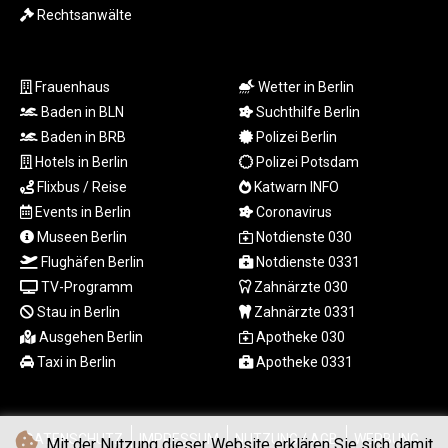
Rechtsanwälte
RUB 95.632926
RWF 1695.78791
SAR 4.324641
Frauenhaus
Wetter in Berlin
SBD 9.29642
SCR 16.957784
Baden in BLN
Suchthilfe Berlin
SDG 691.902092
Baden in BRB
Polizei Berlin
SEK 10.960211
Hotels in Berlin
Polizei Potsdam
SGD 1.477431
Flixbus / Reise
Katwarn INFO
SLE 28.354688
Events in Berlin
Coronavirus
SOS 659.750917
Museen Berlin
Notdienste 030
SRD 43.630106
Flughäfen Berlin
Notdienste 0331
STD
23848.391029
TV-Programm
Zahnärzte 030
STN 24.505606
Stau in Berlin
Zahnärzte 0331
SVC 10.10031
Ausgehen Berlin
Apotheke 030
SZL 18.813304
Taxi in Berlin
Apotheke 0331
THB 38.130617
TJS 10.64899
TMT 4.038491
DATENSCHUTZ
IMPRESSUM
NUTZUNG / AGB
WERBUNG
TND 3.385657
Mit der Nutzung dieser Website erklären Sie sich damit