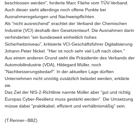
beschlossen werden", forderte Marc Fliehe vom TÜV-Verband.
LSL 18.828807
Auch dieser sieht allerdings noch offene Punkte bei
LTL 3.402172
Ausnahmeregelungen und Nachweispflichten.
LVL 0.696959
Als "nicht ausreichend" erachtet der Verband der Chemischen
LYD 7.358683
Industrie (VCI) deshalb den Gesetzentwurf. Die Ausnahmen darin
MAD 10.770417
verhinderten "ein bundesweit einheitlich hohes
MDL 20.085595
Sicherheitsniveau", kritisierte VCI-Geschäftsführer Digitalisierung
MGA
Johann-Peter Nickel. "Hier ist noch sehr viel Luft nach oben."
4963.135313
Aus einem anderen Grund sieht die Präsidentin des Verbands der
MKD 61.539077
Automobilindustrie (VDA), Hildegard Müller, noch
MMK
"Nachbesserungsbedarf": In der aktuellen Lage dürften
2419.122624
Unternehmen nicht unnötig zusätzlich belastet werden, erklärte
MNT
sie.
4143.388184
Das Ziel der NIS-2-Richtlinie nannte Müller aber "gut und richtig:
MOP 9.327593
Europas Cyber-Resilienz muss gestärkt werden". Die Umsetzung
MRU 46.278586
müsse dabei "praktikabel, effizient und verhältnismäßig" sein.
MUR 54.234774
MVR 17.813278
(T.Renner--BBZ)
MWK
2001.657877
MXN 19.815707