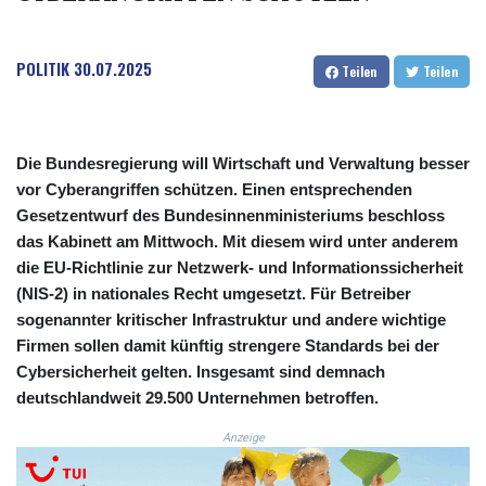
COP
3641.393866
POLITIK
30.07.2025
CRC 525.120121
Teilen
Teilen
CUC 1.152209
CUP 30.533527
CVE 110.287357
CZK 24.243908
Die Bundesregierung will Wirtschaft und Verwaltung besser
DJF 205.567023
vor Cyberangriffen schützen. Einen entsprechenden
DKK 7.475736
Gesetzentwurf des Bundesinnenministeriums beschloss
DOP 67.265387
das Kabinett am Mittwoch. Mit diesem wird unter anderem
DZD 153.102878
die EU-Richtlinie zur Netzwerk- und Informationssicherheit
EGP 57.247371
(NIS-2) in nationales Recht umgesetzt. Für Betreiber
ERN 17.283128
sogenannter kritischer Infrastruktur und andere wichtige
ETB 186.320421
Firmen sollen damit künftig strengere Standards bei der
FJD 2.552604
Cybersicherheit gelten. Insgesamt sind demnach
FKP 0.856369
deutschlandweit 29.500 Unternehmen betroffen.
GBP 0.856512
GEL 3.013019
Anzeige
GGP 0.856369
GHS 13.568751