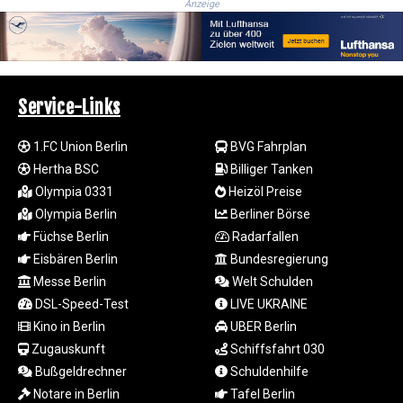
Anzeige
MYR 4.711847
MZN 73.643798
NAD 18.828807
NGN
1572.383836
Service-Links
NIO 42.477873
NOK 10.994271
NPR 175.774208
1.FC Union Berlin
BVG Fahrplan
NZD 1.965005
Hertha BSC
Billiger Tanken
OMR 0.443012
Olympia 0331
Heizöl Preise
PAB 1.154359
Olympia Berlin
Berliner Börse
PEN 3.901993
Füchse Berlin
Radarfallen
PGK 5.100167
Eisbären Berlin
Bundesregierung
PHP 70.186213
Messe Berlin
Welt Schulden
PKR 320.48031
PLN 4.301477
DSL-Speed-Test
LIVE UKRAINE
PYG
Kino in Berlin
UBER Berlin
6866.570722
Zugauskunft
Schiffsfahrt 030
QAR 4.219619
Bußgeldrechner
Schuldenhilfe
RON 5.253604
Notare in Berlin
Tafel Berlin
RSD 117.32364