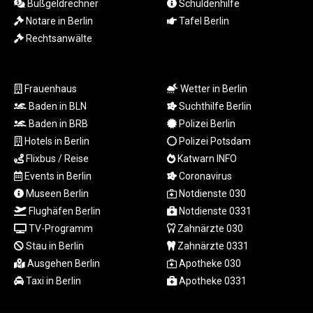
Bußgeldrechner
Schuldenhilfe
LSL 18.846604
Notare in Berlin
Tafel Berlin
LTL 3.411917
Rechtsanwälte
LVL 0.698955
LYD 7.354819
MAD 10.762117
MDL 20.066037
Frauenhaus
Wetter in Berlin
MGA
Baden in BLN
Suchthilfe Berlin
4971.568067
Baden in BRB
Polizei Berlin
MKD 61.524919
Hotels in Berlin
Polizei Potsdam
MMK
Flixbus / Reise
Katwarn INFO
2425.761657
Events in Berlin
Coronavirus
MNT
Museen Berlin
Notdienste 030
4157.747973
MOP 9.330357
Flughäfen Berlin
Notdienste 0331
MRU 46.312797
TV-Programm
Zahnärzte 030
MUR 54.285874
Stau in Berlin
Zahnärzte 0331
MVR 17.852389
Ausgehen Berlin
Apotheke 030
MWK
Taxi in Berlin
Apotheke 0331
2007.117959
MXN 19.919233