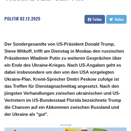
COP
3677.625283
POLITIK
02.12.2025
CRC 523.720823
Teilen
Teilen
CUC 1.155508
CUP 30.620975
CVE 110.577359
CZK 24.184522
Der Sondergesandte von US-Präsident Donald Trump,
DJF 205.35721
Steve Witkoff, trifft am Dienstag in Moskau den russischen
DKK 7.475388
Präsidenten Wladimir Putin zu weiteren Gesprächen über
DOP 67.30804
ein Ende des Ukraine-Krieges. Nach US-Angaben geht es
DZD 153.466204
dabei insbesondere um den von den USA vorgelegten
EGP 57.550907
Ukraine-Plan. Kreml-Sprecher Dmitri Peskow zufolge ist
ERN 17.332627
das Treffen für Dienstagnachmittag angesetzt. Nach den
ETB 184.823403
jüngsten Verhandlungen zwischen ukrainischen und US-
FJD 2.553308
Vertretern im US-Bundesstaat Florida bezeichnete Trump
FKP 0.858801
die Chancen auf ein Abkommen zwischen Russland und
GBP 0.857994
der Ukraine als "gut".
GEL 3.021622
GGP 0.858801
Anzeige
GHS 13.548336