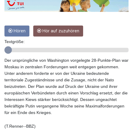
GIP 0.858801
GMD 84.931759
GNF
10148.261152
GTQ 8.809078
Hören
Hör auf zuzuhören
GYD 241.584711
Textgröße:
HKD 9.063364
HNL 31.036971
HRK 7.533572
Der ursprüngliche von Washington vorgelegte 28-Punkte-Plan war
HTG 151.001333
Moskau in zentralen Forderungen weit entgegen gekommen.
HUF 361.860769
Unter anderem forderte er von der Ukraine bedeutende
IDR
territoriale Zugeständnisse und die Zusage, nicht der Nato
20659.336108
beizutreten. Der Plan wurde auf Druck der Ukraine und ihrer
ILS 3.470858
europäischen Verbündeten durch einen Vorschlag ersetzt, der die
IMP 0.858801
Interessen Kiews stärker berücksichtigt. Dessen ungeachtet
INR 109.864533
bekräftigte Putin vergangene Woche seine Maximalforderungen
IQD
für ein Ende des Krieges.
1514.293863
IRR
(T.Renner--BBZ)
1588593.057877