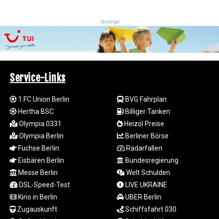
ISK 141.815325
JEP 0.858801
JMD 183.527469
Anzeige
JOD 0.819276
JPY 182.208653
KES 149.488533
KGS 101.048565
Service-Links
KHR
4682.700886
KMF 493.401915
1.FC Union Berlin
BVG Fahrplan
KRW
Hertha BSC
Billiger Tanken
1644.196411
Olympia 0331
Heizöl Preise
KWD 0.357306
Olympia Berlin
Berliner Börse
KYD 0.962469
Füchse Berlin
Radarfallen
KZT 541.953128
Eisbären Berlin
Bundesregierung
LAK
Messe Berlin
Welt Schulden
26120.269022
LBP
DSL-Speed-Test
LIVE UKRAINE
103475.784612
Kino in Berlin
UBER Berlin
LKR 387.551407
Zugauskunft
Schiffsfahrt 030
LRD 209.436313