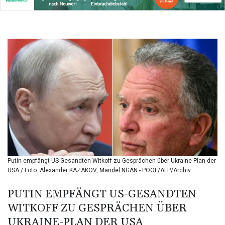
BIF 3457.859125
BMD 1.155508
BND 1.48089
BOB 14.025967
BRL 5.938617
BSD 1.154928
BTN 109.794748
BWP 15.661517
BYN 3.415745
BYR
22647.966202
BZD 2.322716
CAD 1.618749
CDF
2612.604653
Putin empfängt US-Gesandten Witkoff zu Gesprächen über Ukraine-Plan der
CHF 0.93223
USA / Foto: Alexander KAZAKOV, Mandel NGAN - POOL/AFP/Archiv
CLF 0.026748
CLP
PUTIN EMPFÄNGT US-GESANDTEN
1056.157931
WITKOFF ZU GESPRÄCHEN ÜBER
CNY 7.799775
UKRAINE-PLAN DER USA
CNH 7.796366