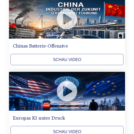
SDG 694.263698
SEK 10.961095
SGD 1.467719
SLE 28.445176
SOS 658.791814
SRD 43.778814
STD
Chinas Batterie-Offensive
23929.673396
STN 24.499696
SVC 10.085875
SCHAU VIDEO
SZL 18.722767
THB 38.210709
TJS 10.633568
TMT 4.058036
TND 3.386358
TRY 55.144784
TTD 7.812903
TWD 37.286072
Europas KI unter Druck
TZS
3051.762079
SCHAU VIDEO
UAH 51.625959