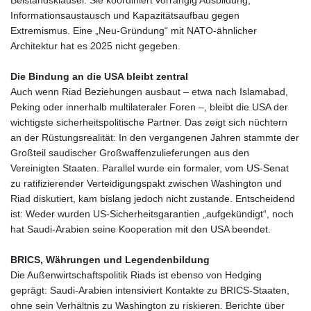
HNL 30.895616
Informationsaustausch und Kapazitätsaufbau gegen
HRK 7.536622
Extremismus. Eine „Neu‑Gründung“ mit NATO‑ähnlicher
HTG 150.718127
Architektur hat es 2025 nicht gegeben.
HUF 363.096405
IDR
Die Bindung an die USA bleibt zentral
20580.370421
Auch wenn Riad Beziehungen ausbaut – etwa nach Islamabad,
ILS 3.468234
Peking oder innerhalb multilateraler Foren –, bleibt die USA der
IMP 0.857252
wichtigste sicherheitspolitische Partner. Das zeigt sich nüchtern
INR 110.076256
an der Rüstungsrealität: In den vergangenen Jahren stammte der
IQD
Großteil saudischer Großwaffenzulieferungen aus den
1509.981237
Vereinigten Staaten. Parallel wurde ein formaler, vom US‑Senat
IRR
zu ratifizierender Verteidigungspakt zwischen Washington und
1590322.371805
Riad diskutiert, kam bislang jedoch nicht zustande. Entscheidend
ISK 142.598215
ist: Weder wurden US‑Sicherheitsgarantien „aufgekündigt“, noch
JEP 0.857252
hat Saudi‑Arabien seine Kooperation mit den USA beendet.
JMD 183.057725
JOD 0.819746
BRICS, Währungen und Legendenbildung
JPY 182.445186
Die Außenwirtschaftspolitik Riads ist ebenso von Hedging
KES 149.158147
geprägt: Saudi‑Arabien intensiviert Kontakte zu BRICS‑Staaten,
KGS 101.104505
ohne sein Verhältnis zu Washington zu riskieren. Berichte über