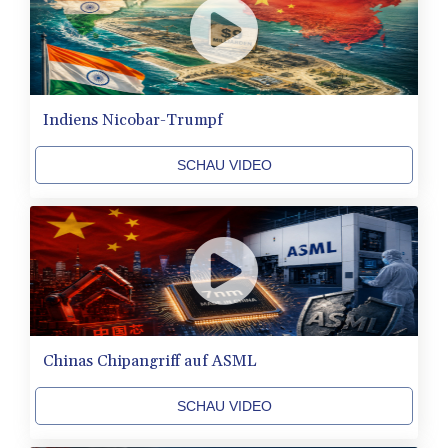
NPR 175.501819
NZD 1.966719
OMR 0.442445
PAB 1.152686
PEN 3.903651
Indiens Nicobar-Trumpf
PGK 5.093937
PHP 70.183258
PKR 320.014324
SCHAU VIDEO
PLN 4.299905
PYG
6853.914834
QAR 4.213648
RON 5.244583
RSD 117.338542
RUB 94.338828
RWF
Chinas Chipangriff auf ASML
1694.978938
SAR 4.329446
SBD 9.325039
SCHAU VIDEO
SCR 16.705092