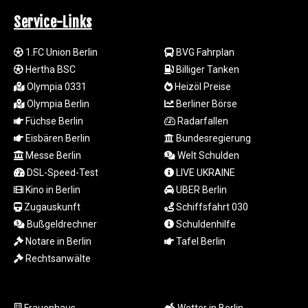
GHS 13.526832
GIP 0.857252
Service-Links
GMD 84.980421
GNF
1.FC Union Berlin
BVG Fahrplan
10123.874202
Hertha BSC
Billiger Tanken
GTQ 8.794891
Olympia 0331
Heizöl Preise
GYD 241.157003
Olympia Berlin
Berliner Börse
HKD 9.066767
Füchse Berlin
Radarfallen
HNL 30.895616
Eisbären Berlin
Bundesregierung
HRK 7.536622
HTG 150.718127
Messe Berlin
Welt Schulden
HUF 363.096405
DSL-Speed-Test
LIVE UKRAINE
IDR
Kino in Berlin
UBER Berlin
20580.370421
Zugauskunft
Schiffsfahrt 030
ILS 3.468234
Bußgeldrechner
Schuldenhilfe
IMP 0.857252
Notare in Berlin
Tafel Berlin
INR 110.076256
Rechtsanwälte
IQD
1509.981237
IRR
1590322.371805