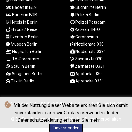
Frauenhaus
Wetter in Berlin
ISK 142.598215
Baden in BLN
Suchthilfe Berlin
JEP 0.857252
Baden in BRB
Polizei Berlin
JMD 183.057725
Hotels in Berlin
Polizei Potsdam
JOD 0.819746
Flixbus / Reise
Katwarn INFO
JPY 182.445186
Events in Berlin
Coronavirus
KES 149.158147
Museen Berlin
Notdienste 030
KGS 101.104505
KHR
Flughäfen Berlin
Notdienste 0331
4681.941823
TV-Programm
Zahnärzte 030
KMF 492.514185
Stau in Berlin
Zahnärzte 0331
KRW
Ausgehen Berlin
Apotheke 030
1627.677557
Taxi in Berlin
Apotheke 0331
KWD 0.356853
KYD 0.960588
KZT 540.233287
LAK
DATENSCHUTZ
IMPRESSUM
NUTZUNG / AGB
WERBUNG
Mit der Nutzung dieser Website erklären Sie sich damit
26025.676609
einverstanden, dass wir Cookies verwenden. In der
LBP
© Berliner Boersenzeitung - 2026 - Alle Rechte vorbehalten
Datenschutzerklärung erfahren Sie mehr.
103223.017367
Einverstanden
LKR 386.635196