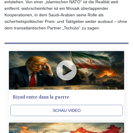
entstehen. Von einer „islamischen NATO“ ist die Realität weit
4918.938878
entfernt; wahrscheinlicher ist ein Mosaik überlappender
MKD 61.529235
Kooperationen, in dem Saudi‑Arabien seine Rolle als
MMK
sicherheitspolitischer Preis‑ und Taktgeber weiter ausbaut – ohne
2427.363841
dem transatlantischen Partner „Tschüss“ zu sagen.
MNT
4157.293457
MOP 9.314584
MRU 46.338424
MUR 54.419742
MVR 17.862733
MWK
1998.775164
MXN 20.094074
MYR 4.728715
MZN 73.882892
Riyad entre dans la guerre
NAD 18.726567
NGN
SCHAU VIDEO
1577.963717
NIO 42.419473
NOK 10.99759