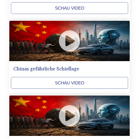
ZAR 18.667336
SCHAU VIDEO
ZMK
10406.612213
ZMW 21.75673
ZWL 372.275202
AED 4.245913
AED 4.245913
AFN 76.887634
ALL 93.218842
AMD
Chinas gefährliche Schieflage
422.094755
AOA
SCHAU VIDEO
1060.176801
ARS
1724.882567
AUD 1.638747
AWG 2.082489
AZN 1.97002
BAM 1.955776
BBD 2.321671
BDT 142.688227