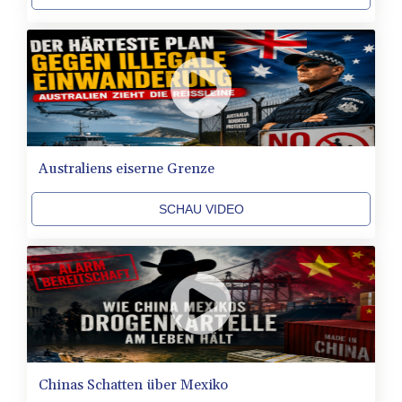
UGX
4293.946644
USD 1.156136
UYU 46.399423
UZS
13785.828699
VES 873.763846
VND
Australiens eiserne Grenze
30295.956222
VUV 137.068136
SCHAU VIDEO
WST 3.160546
XAF 655.948849
XAG 0.018188
XAU 0.000266
XCD 3.124515
XCG 2.077474
XDR 0.81579
XOF 655.948849
XPF 119.331742
Chinas Schatten über Mexiko
YER 275.626884