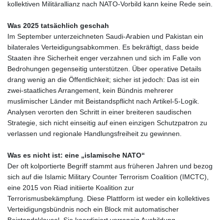
kollektiven Militärallianz nach NATO‑Vorbild kann keine Rede sein.
DJF 205.267449
DKK 7.477932
Was 2025 tatsächlich geschah
DOP 67.289164
Im September unterzeichneten Saudi‑Arabien und Pakistan ein
DZD 152.967099
bilaterales Verteidigungsabkommen. Es bekräftigt, dass beide
EGP 57.293288
Staaten ihre Sicherheit enger verzahnen und sich im Falle von
ERN 17.342035
Bedrohungen gegenseitig unterstützen. Über operative Details
ETB 186.049588
drang wenig an die Öffentlichkeit; sicher ist jedoch: Das ist ein
FJD 2.553384
zwei‑staatliches Arrangement, kein Bündnis mehrerer
FKP 0.857252
muslimischer Länder mit Beistandspflicht nach Artikel‑5‑Logik.
GBP 0.858527
Analysen verorten den Schritt in einer breiteren saudischen
GEL 3.017966
Strategie, sich nicht einseitig auf einen einzigen Schutzpatron zu
GGP 0.857252
verlassen und regionale Handlungsfreiheit zu gewinnen.
GHS 13.526832
GIP 0.857252
Was es nicht ist: eine „islamische NATO“
GMD 84.980421
Der oft kolportierte Begriff stammt aus früheren Jahren und bezog
GNF
sich auf die Islamic Military Counter Terrorism Coalition (IMCTC),
10123.874202
eine 2015 von Riad initiierte Koalition zur
GTQ 8.794891
Terrorismusbekämpfung. Diese Plattform ist weder ein kollektives
GYD 241.157003
Verteidigungsbündnis noch ein Block mit automatischer
HKD 9.066767
Beistandsklausel. Sie koordiniert vorrangig Ausbildung,