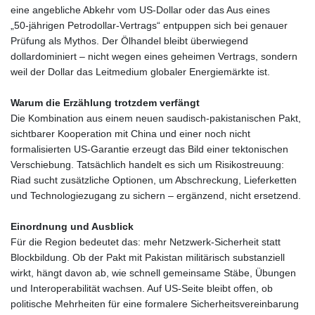
KHR
eine angebliche Abkehr vom US‑Dollar oder das Aus eines
4681.941823
„50‑jährigen Petrodollar‑Vertrags“ entpuppen sich bei genauer
KMF 492.514185
Prüfung als Mythos. Der Ölhandel bleibt überwiegend
KRW
dollardominiert – nicht wegen eines geheimen Vertrags, sondern
1627.677557
weil der Dollar das Leitmedium globaler Energiemärkte ist.
KWD 0.356853
KYD 0.960588
Warum die Erzählung trotzdem verfängt
KZT 540.233287
Die Kombination aus einem neuen saudisch‑pakistanischen Pakt,
LAK
sichtbarer Kooperation mit China und einer noch nicht
26025.676609
formalisierten US‑Garantie erzeugt das Bild einer tektonischen
LBP
Verschiebung. Tatsächlich handelt es sich um Risikostreuung:
103223.017367
Riad sucht zusätzliche Optionen, um Abschreckung, Lieferketten
LKR 386.635196
und Technologiezugang zu sichern – ergänzend, nicht ersetzend.
LRD 208.057415
LSL 18.726567
Einordnung und Ausblick
LTL 3.413768
Für die Region bedeutet das: mehr Netzwerk‑Sicherheit statt
LVL 0.699335
Blockbildung. Ob der Pakt mit Pakistan militärisch substanziell
LYD 7.331909
wirkt, hängt davon ab, wie schnell gemeinsame Stäbe, Übungen
MAD 10.743067
und Interoperabilität wachsen. Auf US‑Seite bleibt offen, ob
MDL 20.044751
politische Mehrheiten für eine formalere Sicherheitsvereinbarung
MGA