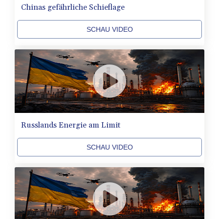
Chinas gefährliche Schieflage
BHD 0.434695
BIF 3451.157116
SCHAU VIDEO
BMD 1.156136
BND 1.477082
BOB 13.69983
BRL 5.876989
BSD 1.152686
BTN 109.688637
BWP 15.558807
BYN 3.432357
BYR
Russlands Energie am Limit
22660.258427
BZD 2.318271
SCHAU VIDEO
CAD 1.612983
CDF
2615.761404
CHF 0.93588
CLF 0.026829
CLP
1055.916879