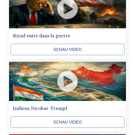
ZAR 18.667336
ZMK
10406.612213
ZMW 21.818913
ZWL 372.275202
AED 4.246429
Riyad entre dans la guerre
AED 4.246429
AFN 76.887634
SCHAU VIDEO
ALL 93.189144
AMD
423.342651
AOA
1060.176801
ARS
1724.882575
AUD 1.635501
Indiens Nicobar-Trumpf
AWG 2.082489
AZN 1.97002
BAM 1.961391
SCHAU VIDEO
BBD 2.328337
BDT 143.102254