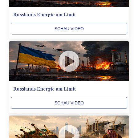
LKR 387.745291
LRD 209.896866
Russlands Energie am Limit
LSL 18.648909
LTL 3.413768
SCHAU VIDEO
LVL 0.699335
LYD 7.358849
MAD 10.757887
MDL 20.102303
MGA
4982.944983
MKD 61.70777
MMK
2427.596601
Russlands Energie am Limit
MNT 4159.0218
MOP 9.34149
SCHAU VIDEO
MRU 46.349915
MUR 54.396619
MVR 17.862733
MWK
2008.207995