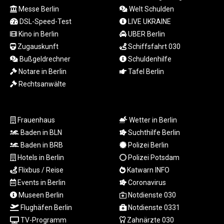
RSD 117.953626
Messe Berlin
Welt Schulden
RUB 94.679224
DSL-Speed-Test
LIVE UKRAINE
RWF
Kino in Berlin
UBER Berlin
1693.738704
Zugauskunft
Schiffsfahrt 030
SAR 4.370455
Bußgeldrechner
Schuldenhilfe
SBD 9.325039
Notare in Berlin
Tafel Berlin
SCR 16.735107
Rechtsanwälte
SDG 694.263698
SEK 10.961095
SGD 1.477777
SLE 28.445176
Frauenhaus
Wetter in Berlin
SOS 694.263682
Baden in BLN
Suchthilfe Berlin
SRD 43.778814
Baden in BRB
Polizei Berlin
STD
Hotels in Berlin
Polizei Potsdam
23929.673396
Flixbus / Reise
Katwarn INFO
STN 24.712399
Events in Berlin
Coronavirus
SVC 10.11514
SZL 18.781467
Museen Berlin
Notdienste 030
THB 38.210709
Flughäfen Berlin
Notdienste 0331
TJS 10.664099
TV-Programm
Zahnärzte 030