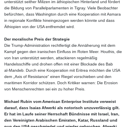
unterstützt seither Milizen im äthiopischen Hinterland und fördert
MGA
die Bildung von Parallelparlamenten in Tigray. Viele Beobachter
4982.944983
befürchten, dass Washington durch eine Kooperation mit Asmara
MKD 61.70777
in regionale Konflikte hineingezogen werden könnte und dass
MMK
Äthiopien von der USA entfremdet wird.
2427.596601
MNT 4159.0218
Der moralische Preis der Strategie
MOP 9.34149
Die Trump‑Administration rechtfertigt die Annäherung mit dem
MRU 46.349915
Kampf gegen den iranischen Einfluss im Roten Meer. Houthis, die
MUR 54.396619
von Iran unterstützt werden, attackieren regelmäßig
MVR 17.862733
Handelsschiffe und drohen offen mit einer Blockade des Bab
MWK
al‑Mandeb. Durch eine Kooperation mit Eritrea möchten die USA
2008.207995
dem „Axis of Resistance“ einen Riegel vorschieben und den
MXN 19.811776
maritimen Korridor schützen. Doch Kritiker warnen: Die Erosion
MYR 4.728715
von Menschenrechten sei ein zu hoher Preis.
MZN 73.882892
NAD 18.78764
Michael Rubin vom American Enterprise Institute verweist
NGN
darauf, dass Isaias Afwerki als notorisch unzuverlässig gilt.
1577.963717
Er hat im Laufe seiner Herrschaft Bündnisse mit Israel, Iran,
NIO 42.540713
den Vereinigten Arabischen Emiraten, Katar, Russland und
NOK 10.99759
nun den USA geschmiedet und wieder gebrochen. Afwerki