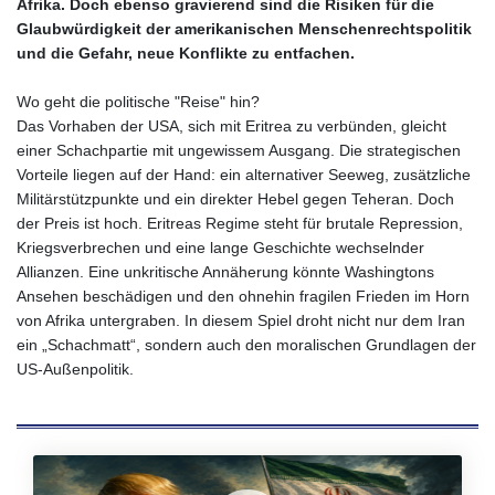
Afrika. Doch ebenso gravierend sind die Risiken für die
UGX
Glaubwürdigkeit der amerikanischen Menschenrechtspolitik
4306.406038
und die Gefahr, neue Konflikte zu entfachen.
USD 1.156136
UYU 46.534057
Wo geht die politische "Reise" hin?
UZS
Das Vorhaben der USA, sich mit Eritrea zu verbünden, gleicht
13815.821213
einer Schachpartie mit ungewissem Ausgang. Die strategischen
VES 873.763846
Vorteile liegen auf der Hand: ein alternativer Seeweg, zusätzliche
VND
Militärstützpunkte und ein direkter Hebel gegen Teheran. Doch
30295.956222
der Preis ist hoch. Eritreas Regime steht für brutale Repression,
VUV 138.059733
Kriegsverbrechen und eine lange Geschichte wechselnder
WST 3.160483
Allianzen. Eine unkritische Annäherung könnte Washingtons
XAF 657.83219
Ansehen beschädigen und den ohnehin fragilen Frieden im Horn
XAG 0.018216
von Afrika untergraben. In diesem Spiel droht nicht nur dem Iran
XAU 0.000266
ein „Schachmatt“, sondern auch den moralischen Grundlagen der
XCD 3.124515
US‑Außenpolitik.
XCG 2.083439
XDR 0.818768
XOF 656.685424
XPF 119.331742
YER 275.626884