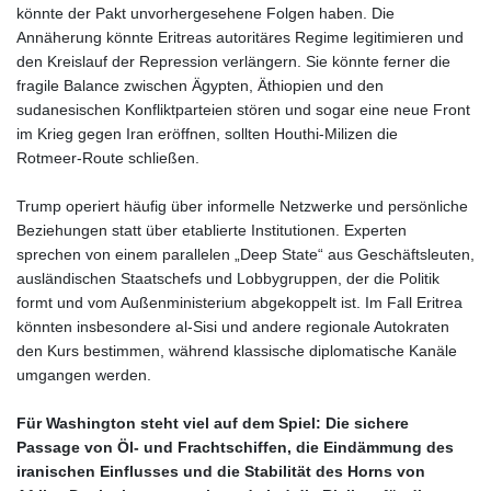
SDG 694.263698
könnte der Pakt unvorhergesehene Folgen haben. Die
SEK 10.961095
Annäherung könnte Eritreas autoritäres Regime legitimieren und
SGD 1.477777
den Kreislauf der Repression verlängern. Sie könnte ferner die
SLE 28.445176
fragile Balance zwischen Ägypten, Äthiopien und den
SOS 694.263682
sudanesischen Konfliktparteien stören und sogar eine neue Front
SRD 43.778814
im Krieg gegen Iran eröffnen, sollten Houthi‑Milizen die
STD
Rotmeer‑Route schließen.
23929.673396
STN 24.712399
Trump operiert häufig über informelle Netzwerke und persönliche
SVC 10.11514
Beziehungen statt über etablierte Institutionen. Experten
SZL 18.781467
sprechen von einem parallelen „Deep State“ aus Geschäftsleuten,
THB 38.210709
ausländischen Staatschefs und Lobbygruppen, der die Politik
TJS 10.664099
formt und vom Außenministerium abgekoppelt ist. Im Fall Eritrea
TMT 4.058036
könnten insbesondere al‑Sisi und andere regionale Autokraten
TND 3.366711
den Kurs bestimmen, während klassische diplomatische Kanäle
TRY 55.144784
umgangen werden.
TTD 7.835505
TWD 37.286072
Für Washington steht viel auf dem Spiel: Die sichere
TZS
Passage von Öl- und Frachtschiffen, die Eindämmung des
3060.872603
iranischen Einflusses und die Stabilität des Horns von
UAH 51.775757