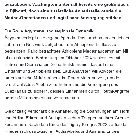
KGS 101.104505
auszubauen. Washington unterhält bereits eine große Basis
KHR
in Djibouti, doch eine zusätzliche Anlaufstelle würde die
4685.244046
Marine‑Operationen und logistische Versorgung stärken.
KMF 492.514185
KRW
Die Rolle Ägyptens und regionale Dynamik
1627.712241
Ägypten verfolgt eine eigene Agenda. Das Land hat in den letzten
KWD 0.356853
Jahren ein Netzwerk aufgebaut, um Äthiopiens Einfluss zu
KYD 0.963346
begrenzen. Kairo betrachtete Äthiopiens Megastaudamm am Nil
KZT 541.784389
als existenzielle Bedrohung. Im Oktober 2024 schloss es mit
LAK
Eritrea und Somalia ein Sicherheitsbündnis, das auf eine
26108.437325
Eindämmung Äthiopiens zielt. Laut Analysten will Ägypten die
LBP
amerikanische Militärpräsenz im Roten Meer nutzen, um den
103531.946431
Druck auf Addis Abeba zu erhöhen und die Versorgung des
LKR 387.745291
Suezkanals zu sichern, dessen Einnahmen durch Houthi‑Angriffe
LRD 209.896866
bereits Milliardenverluste verursachten.
LSL 18.648909
LTL 3.413768
Gleichzeitig verschärft die Annäherung die Spannungen am Horn
LVL 0.699335
von Afrika. Eritrea und Äthiopien ziehen Truppen an ihrer Grenze
LYD 7.358849
zusammen. Nach dem Ende des Tigray‑Krieges 2022 zerfiel der
MAD 10.757887
Friedensschluss zwischen Addis Abeba und Asmara. Eritrea
MDL 20.102303