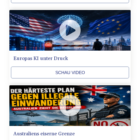
CNY 7.801146
CNH 7.796152
COP
3650.105178
CRC 525.509359
CUC 1.156136
CUP 30.637594
CVE 110.646682
Europas KI unter Druck
CZK 24.258158
DJF 205.46888
SCHAU VIDEO
DKK 7.477932
DOP 67.345355
DZD 153.688625
EGP 57.293288
ERN 17.342035
ETB 184.982115
FJD 2.553384
FKP 0.8566
GBP 0.856968
Australiens eiserne Grenze
GEL 3.017966