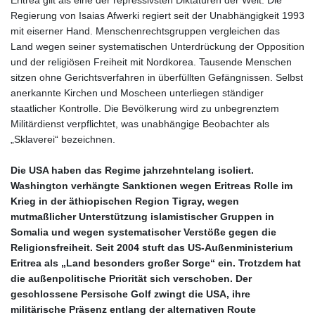
HKD 9.067746
Regierung von Isaias Afwerki regiert seit der Unabhängigkeit 1993
HNL 31.077375
mit eiserner Hand. Menschenrechtsgruppen vergleichen das
HRK 7.536622
Land wegen seiner systematischen Unterdrückung der Opposition
HTG 151.150865
und der religiösen Freiheit mit Nordkorea. Tausende Menschen
HUF 363.096405
sitzen ohne Gerichtsverfahren in überfüllten Gefängnissen. Selbst
IDR
anerkannte Kirchen und Moscheen unterliegen ständiger
20580.370421
staatlicher Kontrolle. Die Bevölkerung wird zu unbegrenztem
ILS 3.468234
Militärdienst verpflichtet, was unabhängige Beobachter als
IMP 0.8566
„Sklaverei“ bezeichnen.
INR 109.992259
IQD
Die USA haben das Regime jahrzehntelang isoliert.
1515.115748
Washington verhängte Sanktionen wegen Eritreas Rolle im
IRR
Krieg in der äthiopischen Region Tigray, wegen
1590322.371805
mutmaßlicher Unterstützung islamistischer Gruppen in
ISK 142.598215
Somalia und wegen systematischer Verstöße gegen die
JEP 0.8566
Religionsfreiheit. Seit 2004 stuft das US‑Außenministerium
JMD 183.583315
Eritrea als „Land besonders großer Sorge“ ein. Trotzdem hat
JOD 0.819746
die außenpolitische Priorität sich verschoben. Der
JPY 182.445186
geschlossene Persische Golf zwingt die USA, ihre
KES 148.887592
militärische Präsenz entlang der alternativen Route