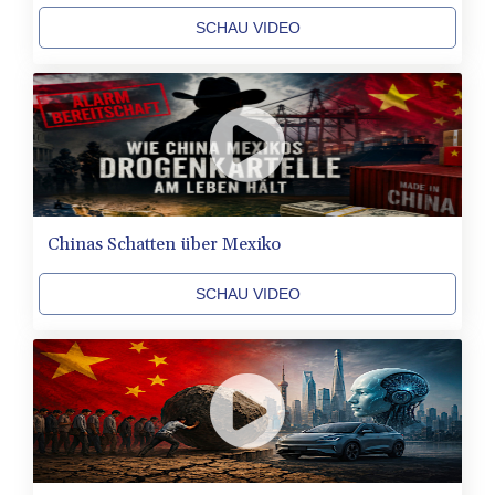
GGP 0.8566
SCHAU VIDEO
GHS 13.596606
GIP 0.8566
GMD 84.980421
GNF
10145.090599
GTQ 8.820142
GYD 241.849406
HKD 9.067746
HNL 31.077375
Chinas Schatten über Mexiko
HRK 7.536622
HTG 151.150865
SCHAU VIDEO
HUF 363.096405
IDR
20580.370421
ILS 3.468234
IMP 0.8566
INR 109.992259
IQD
1515.115748
IRR