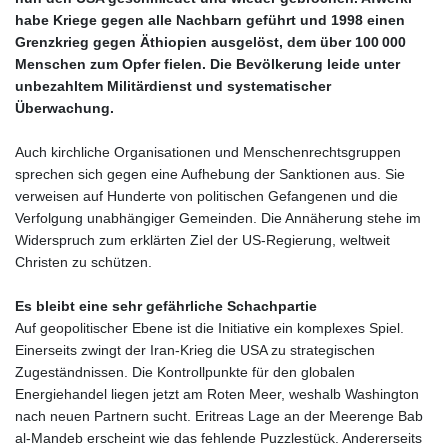
NPR 176.001898
habe Kriege gegen alle Nachbarn geführt und 1998 einen
NZD 1.961547
Grenzkrieg gegen Äthiopien ausgelöst, dem über 100 000
OMR 0.442559
Menschen zum Opfer fielen. Die Bevölkerung leide unter
PAB 1.15598
unbezahltem Militärdienst und systematischer
PEN 3.913564
Überwachung.
PGK 5.112721
PHP 70.183258
Auch kirchliche Organisationen und Menschenrechtsgruppen
PKR 321.178758
sprechen sich gegen eine Aufhebung der Sanktionen aus. Sie
PLN 4.299905
verweisen auf Hunderte von politischen Gefangenen und die
PYG
Verfolgung unabhängiger Gemeinden. Die Annäherung stehe im
6873.802279
Widerspruch zum erklärten Ziel der US‑Regierung, weltweit
QAR 4.213541
Christen zu schützen.
RON 5.244583
RSD 117.953626
Es bleibt eine sehr gefährliche Schachpartie
RUB 94.679224
Auf geopolitischer Ebene ist die Initiative ein komplexes Spiel.
RWF
Einerseits zwingt der Iran‑Krieg die USA zu strategischen
1693.738704
Zugeständnissen. Die Kontrollpunkte für den globalen
SAR 4.370455
Energiehandel liegen jetzt am Roten Meer, weshalb Washington
SBD 9.325039
nach neuen Partnern sucht. Eritreas Lage an der Meerenge Bab
SCR 16.735107
al‑Mandeb erscheint wie das fehlende Puzzlestück. Andererseits