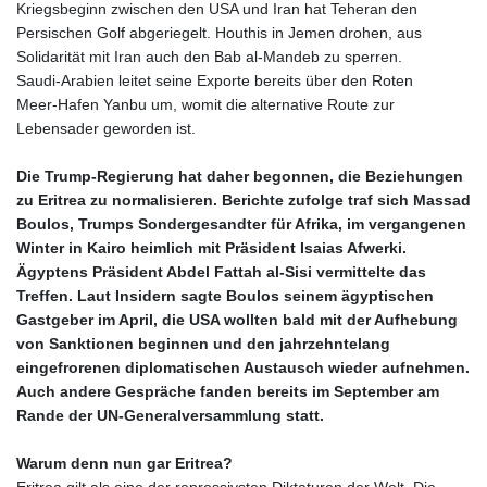
Kriegsbeginn zwischen den USA und Iran hat Teheran den
CZK 24.258158
Persischen Golf abgeriegelt. Houthis in Jemen drohen, aus
DJF 205.46888
Solidarität mit Iran auch den Bab al‑Mandeb zu sperren.
DKK 7.477932
Saudi‑Arabien leitet seine Exporte bereits über den Roten
DOP 67.345355
Meer‑Hafen Yanbu um, womit die alternative Route zur
DZD 153.688625
Lebensader geworden ist.
EGP 57.293288
ERN 17.342035
Die Trump‑Regierung hat daher begonnen, die Beziehungen
ETB 184.982115
zu Eritrea zu normalisieren. Berichte zufolge traf sich Massad
FJD 2.553384
Boulos, Trumps Sondergesandter für Afrika, im vergangenen
FKP 0.8566
Winter in Kairo heimlich mit Präsident Isaias Afwerki.
GBP 0.856968
Ägyptens Präsident Abdel Fattah al‑Sisi vermittelte das
GEL 3.017966
Treffen. Laut Insidern sagte Boulos seinem ägyptischen
GGP 0.8566
Gastgeber im April, die USA wollten bald mit der Aufhebung
GHS 13.596606
von Sanktionen beginnen und den jahrzehntelang
GIP 0.8566
eingefrorenen diplomatischen Austausch wieder aufnehmen.
GMD 84.980421
Auch andere Gespräche fanden bereits im September am
GNF
Rande der UN‑Generalversammlung statt.
10145.090599
GTQ 8.820142
Warum denn nun gar Eritrea?
GYD 241.849406
Eritrea gilt als eine der repressivsten Diktaturen der Welt. Die