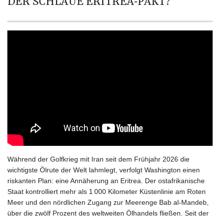
DER SCHLAUE ERITREA‑PAKT?
BTN 110.001186
BWP 15.603479
BYN 3.442212
BYR
22660.258427
BZD 2.324897
CAD 1.613446
CDF
2615.761404
CHF 0.934181
CLF 0.026749
CLP
1056.199727
CNY 7.801146
CNH 7.796152
Während der Golfkrieg mit Iran seit dem Frühjahr 2026 die
COP
wichtigste Ölrute der Welt lahmlegt, verfolgt Washington einen
3650.105178
riskanten Plan: eine Annäherung an Eritrea. Der ostafrikanische
CRC 525.509359
Staat kontrolliert mehr als 1 000 Kilometer Küstenlinie am Roten
CUC 1.156136
Meer und den nördlichen Zugang zur Meerenge Bab al‑Mandeb,
CUP 30.637594
über die zwölf Prozent des weltweiten Ölhandels fließen. Seit der
CVE 110.646682