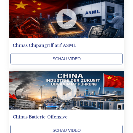
BHD 0.435984
BIF 3453.955207
BMD 1.156136
BND 1.481323
BOB 13.739522
BRL 5.876989
Chinas Chipangriff auf ASML
BSD 1.155995
BTN 110.001186
BWP 15.603479
SCHAU VIDEO
BYN 3.442212
BYR
22660.258427
BZD 2.324897
CAD 1.613446
CDF
2615.761404
CHF 0.934181
Chinas Batterie-Offensive
CLF 0.026749
CLP
1056.199727
SCHAU VIDEO