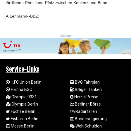
ISK 141.815325
nördlichen Rheinland-Pfalz zwischen Koblenz und Bonn.
JEP 0.858801
JMD 183.527469
(A.Lehmann--BBZ)
JOD 0.819276
JPY 182.208653
KES 149.488533
Anzeige
KGS 101.048565
KHR
4682.700886
KMF 493.401915
KRW
Service-Links
1644.196411
KWD 0.357306
1.FC Union Berlin
BVG Fahrplan
KYD 0.962469
Hertha BSC
Billiger Tanken
KZT 541.953128
Olympia 0331
Heizöl Preise
LAK
26120.269022
Olympia Berlin
Berliner Börse
LBP
Füchse Berlin
Radarfallen
103475.784612
Eisbären Berlin
Bundesregierung
LKR 387.551407
Messe Berlin
Welt Schulden
LRD 209.436313