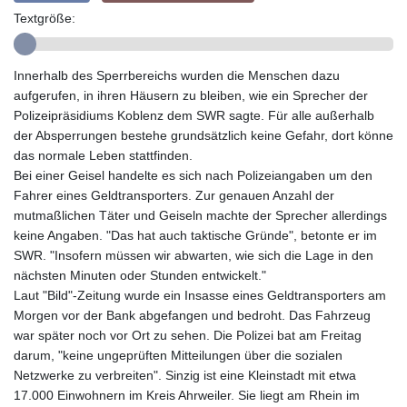
GIP 0.858801
Textgröße:
GMD 84.931759
GNF
10148.261152
Innerhalb des Sperrbereichs wurden die Menschen dazu
GTQ 8.809078
aufgerufen, in ihren Häusern zu bleiben, wie ein Sprecher der
GYD 241.584711
Polizeipräsidiums Koblenz dem SWR sagte. Für alle außerhalb
HKD 9.063364
der Absperrungen bestehe grundsätzlich keine Gefahr, dort könne
HNL 31.036971
das normale Leben stattfinden.
HRK 7.533572
Bei einer Geisel handelte es sich nach Polizeiangaben um den
HTG 151.001333
Fahrer eines Geldtransporters. Zur genauen Anzahl der
HUF 361.860769
mutmaßlichen Täter und Geiseln machte der Sprecher allerdings
IDR
keine Angaben. "Das hat auch taktische Gründe", betonte er im
20659.336108
SWR. "Insofern müssen wir abwarten, wie sich die Lage in den
ILS 3.470858
nächsten Minuten oder Stunden entwickelt."
IMP 0.858801
Laut "Bild"-Zeitung wurde ein Insasse eines Geldtransporters am
INR 109.864533
Morgen vor der Bank abgefangen und bedroht. Das Fahrzeug
IQD
war später noch vor Ort zu sehen. Die Polizei bat am Freitag
1514.293863
darum, "keine ungeprüften Mitteilungen über die sozialen
IRR
Netzwerke zu verbreiten". Sinzig ist eine Kleinstadt mit etwa
1588593.057877
17.000 Einwohnern im Kreis Ahrweiler. Sie liegt am Rhein im