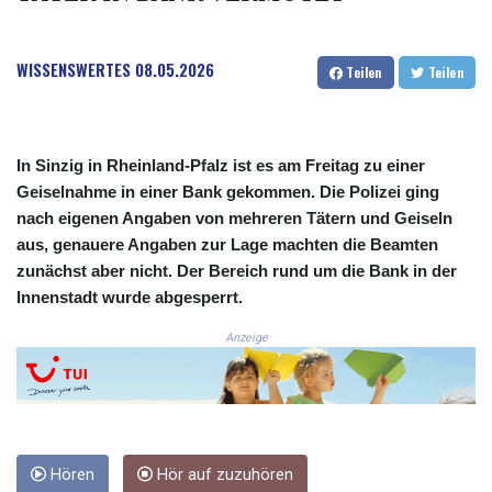
COP
3677.625283
WISSENSWERTES
08.05.2026
CRC 523.720823
Teilen
Teilen
CUC 1.155508
CUP 30.620975
CVE 110.577359
CZK 24.184522
In Sinzig in Rheinland-Pfalz ist es am Freitag zu einer
DJF 205.35721
Geiselnahme in einer Bank gekommen. Die Polizei ging
DKK 7.475388
nach eigenen Angaben von mehreren Tätern und Geiseln
DOP 67.30804
aus, genauere Angaben zur Lage machten die Beamten
DZD 153.466204
zunächst aber nicht. Der Bereich rund um die Bank in der
EGP 57.550907
Innenstadt wurde abgesperrt.
ERN 17.332627
ETB 184.823403
Anzeige
FJD 2.553308
FKP 0.858801
GBP 0.857994
GEL 3.021622
GGP 0.858801
Hören
Hör auf zuzuhören
GHS 13.548336