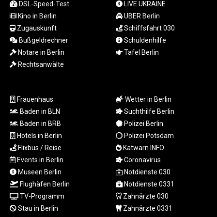
DSL-Speed-Test
LIVE UKRAINE
LSL 18.846604
Kino in Berlin
UBER Berlin
LTL 3.411917
Zugauskunft
Schiffsfahrt 030
LVL 0.698955
LYD 7.354819
Bußgeldrechner
Schuldenhilfe
MAD 10.762117
Notare in Berlin
Tafel Berlin
MDL 20.066037
Rechtsanwälte
MGA
4971.568067
MKD 61.524919
Frauenhaus
Wetter in Berlin
MMK
Baden in BLN
Suchthilfe Berlin
2425.761657
Baden in BRB
Polizei Berlin
MNT
4157.747973
Hotels in Berlin
Polizei Potsdam
MOP 9.330357
Flixbus / Reise
Katwarn INFO
MRU 46.312797
Events in Berlin
Coronavirus
MUR 54.285874
Museen Berlin
Notdienste 030
MVR 17.852389
Flughäfen Berlin
Notdienste 0331
MWK
TV-Programm
Zahnärzte 030
2007.117959
Stau in Berlin
Zahnärzte 0331
MXN 19.919233